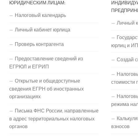
ЮРИДИЧЕСКИМ ЛИЦАМ:
ИНДИВИДУ
ПРЕДПРИН
Налоговый календарь
Личный 
Личный кабинет юрлица
Государс
Проверь контрагента
юрлиц и И
Предоставление сведений из
Создай с
ЕГРЮЛ и ЕГРИП
Налоговы
Открытые и общедоступные
стоимости 
сведения ЕГРН об иностранных
Налогов
организациях
режима на
Письма ФНС России, направленные
Калькуля
в адрес территориальных налоговых
органов
взносов