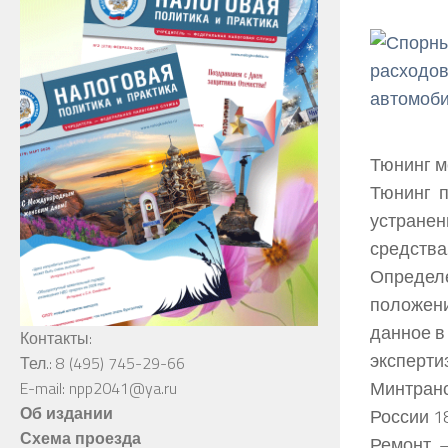
Тюнинг м
Тюнинг п
устранен
средства
Определ
положени
данное в
Контакты:
эксперт
Тел.: 8 (495) 745-29-66
Минтранс
E-mail: npp2041@ya.ru
Об издании
России 1
Схема проезда
Ремонт 