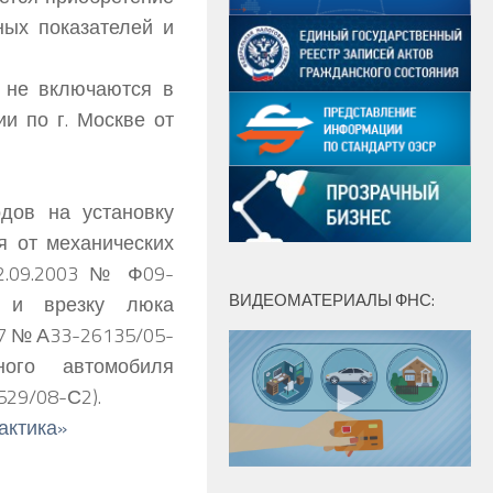
ных показателей и
 не включаются в
и по г. Москве от
одов на установку
я от механических
2.09.2003 № Ф09-
ВИДЕОМАТЕРИАЛЫ ФНС:
а и врезку люка
07 № А33-26135/05-
ного автомобиля
529/08-С2).
актика»