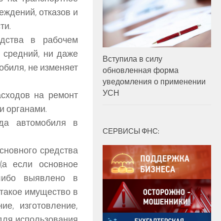
еждений, отказов и
ти.
дства в рабочем
 средний, ни даже
Вступила в силу
обиля, не изменяет
обновленная форма
уведомления о применении
УСН
асходов на ремонт
ми органами.
да автомобиля в
СЕРВИСЫ ФНС:
основного средства
(а если основное
 либо выявлено в
 такое имущество в
ие, изготовление,
 для использования