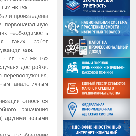
нных НК РФ.
 были произведены
в первоначальную
щих необходимость
ния таких работ
руководителя.
 2 ст. 257 НК РФ
лучаях достройки,
о перевооружения,
иным аналогичным
низации относятся
ебного назначения
и) другими новыми
ется приобретение