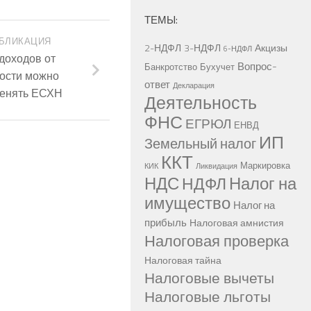
ТЕМЫ:
БЛИКАЦИЯ
2-НДФЛ
3-НДФЛ
Акцизы
6-НДФЛ
доходов от
Вопрос-
Банкротство
Бухучет
ности можно
ответ
Декларация
менять ЕСХН
Деятельность
ФНС
ЕГРЮЛ
ЕНВД
ИП
Земельный налог
ККТ
Маркировка
КИК
Ликвидация
НДС
Налог на
НДФЛ
имущество
Налог на
прибыль
Налоговая амнистия
Налоговая проверка
Налоговая тайна
Налоговые вычеты
Налоговые льготы