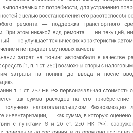
, выполняемых по потребности, для устранения повр
ностей с целью восстановления его работоспособнос
бого ремонта — поддержка транспортного сре
и. При этом никакой вид ремонта — ни текущий, ни
ный — не улучшает технических характеристик автом
ачение и не придает ему новых качеств.
нании затрат на тюнинг автомобиля в качестве р
средств [1, п. 1 ст. 260] возможны споры с налоговы
рим затраты на тюнинг до ввода и после вво
ацию.
ании п. 1 ст. 257 НК РФ первоначальная стоимость 
яется как сумма расходов на его приобретение 
о получено налогоплательщиком безвозмездно
те инвентаризации, — как сумма, в которую оценено
твии с пунктами 8 и 20 ст. 250 НК РФ), сооружен
 и доведение до состояния, в котором оно пригодно