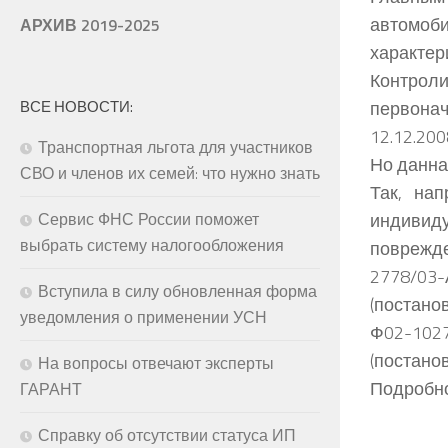
автомоби
АРХИВ 2019-2025
характер
Контрол
первонач
ВСЕ НОВОСТИ:
12.12.20
Транспортная льгота для участников
Но данна
СВО и членов их семей: что нужно знать
Так, на
индивид
Сервис ФНС России поможет
выбрать систему налогообложения
поврежд
2778/03
Вступила в силу обновленная форма
(постано
уведомления о применении УСН
Ф02-10
(постано
На вопросы отвечают эксперты
Подробно
ГАРАНТ
Справку об отсутствии статуса ИП