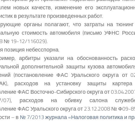
лем новых качеств, изменение его эксплуатацион
истик в результате произведенных работ.
ирующие органы полагают, что затраты на тюнинг
альную стоимость автомобиля (письмо УФНС Росси
08 № 19-12/116029).
я позиция небесспорна.
пример, арбитры указали на обоснованность расх
уальной дополнительной защиты кузова автомобил
ений (постановление ФАС Уральского округа от 0
-АК), расходов на установку защиты картер
вление ФАС Восточно-Сибирского округа от 03.04.20
27/07), расходов на обивку салона служеб
вление ФАС Уральского округа от 23.12.2008 № Ф09-8
сти – в
№ 7/2013 журнала «Налоговая политика и пр