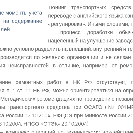
Тюнинг транспортных средств
переводе с английского языка озн
«регулировка». Иными словами, 
— процесс доработки обычн
нацеленный на улучшение заводск
ожно условно разделить на внешний, внутренний и те
роизводится по желанию организации и не связан
ия неисправностей, в отличие, например, от ремо
.
ение ремонтных работ в НК РФ отсутствует, п
я п. 1 ст. 11 НК РФ, можно ориентироваться на оп
 Методических рекомендациях по проведению незави
изы транспортного средства при ОСАГО (№ 001МР
а России 12.10.2004, РФЦСЭ при Минюсте России 20
8.10.2004, НПСО «ОТЭК» 20.10.2004).
— комплекс операций по техническому воздействи