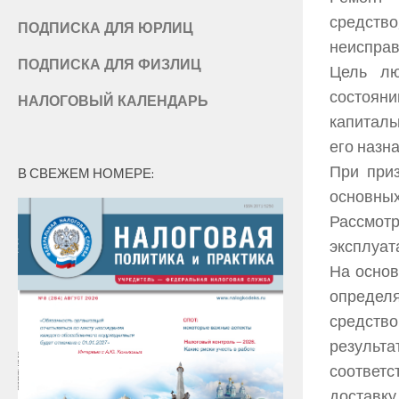
средство
ПОДПИСКА ДЛЯ ЮРЛИЦ
неисправ
ПОДПИСКА ДЛЯ ФИЗЛИЦ
Цель лю
состояни
НАЛОГОВЫЙ КАЛЕНДАРЬ
капиталь
его назн
При приз
В СВЕЖЕМ НОМЕРЕ:
основных 
Рассмот
эксплуат
На основ
определ
средств
результа
соответс
доставку