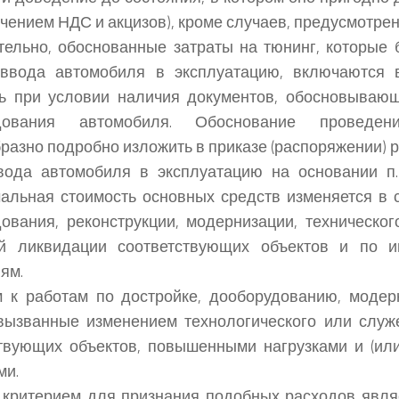
ючением НДС и акцизов), кроме случаев, предусмотре
ельно, обоснованные затраты на тюнинг, которые
ввода автомобиля в эксплуатацию, включаются 
ть при условии наличия документов, обосновываю
удования автомобиля. Обоснование проведе
разно подробно изложить в приказе (распоряжении) 
вода автомобиля в эксплуатацию на основании п.
альная стоимость основных средств изменяется в с
ования, реконструкции, модернизации, техническог
ой ликвидации соответствующих объектов и по 
ям.
 к работам по достройке, дооборудованию, модер
вызванные изменением технологического или служ
твующих объектов, повышенными нагрузками и (ил
ми.
критерием для признания подобных расходов явля