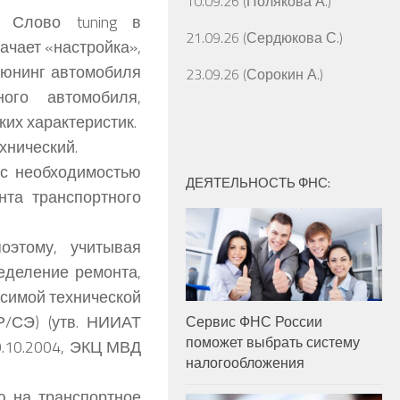
10.09.26 (Полякова А.)
. Слово tuning в
21.09.26 (Сердюкова С.)
ачает «настройка»,
тюнинг автомобиля
23.09.26 (Сорокин А.)
ого автомобиля,
их характеристик.
хнический.
 с необходимостью
ДЕЯТЕЛЬНОСТЬ ФНС:
нта транспортного
оэтому, учитывая
ределение ремонта,
симой технической
/СЭ) (утв. НИИАТ
Сервис ФНС России
поможет выбрать систему
.10.2004, ЭКЦ МВД
налогообложения
ю на транспортное