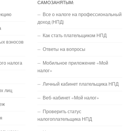
САМОЗАНЯТЫМ:
екцию
Все о налоге на профессиональный
доход (НПД)
а
Как стать плательщиком НПД
ых взносов
Ответы на вопросы
ого налога
Мобильное приложение «Мой
налог»
Личный кабинет плательщика НПД
их лиц
Веб-кабинет «Мой налог»
еж
Проверить статус
я
налогоплательщика НПД