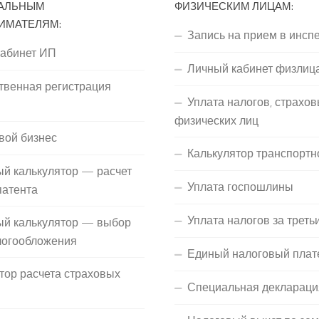
АЛЬНЫМ
ФИЗИЧЕСКИМ ЛИЦАМ:
ИМАТЕЛЯМ:
Запись на прием в инсп
кабинет ИП
Личный кабинет физлиц
твенная регистрация
Уплата налогов, страхов
П
физических лиц
вой бизнес
Калькулятор транспортн
й калькулятор — расчет
Уплата госпошлины
патента
Уплата налогов за треть
ый калькулятор — выбор
логообложения
Единый налоговый плат
тор расчета страховых
Специальная деклараци