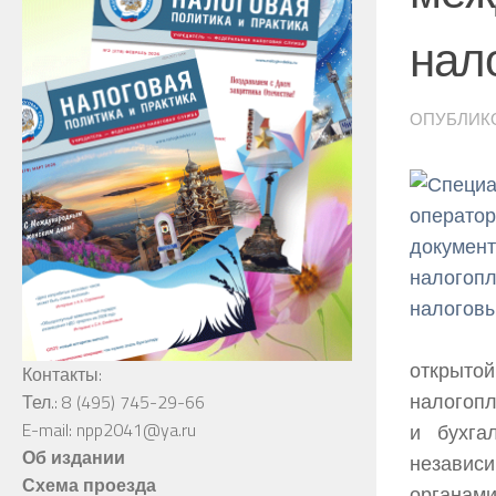
нал
ОПУБЛИК
открыто
Контакты:
налогопл
Тел.: 8 (495) 745-29-66
E-mail: npp2041@ya.ru
и бухга
Об издании
независ
Схема проезда
органами