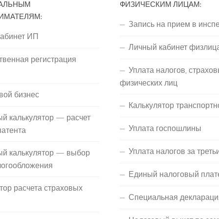
АЛЬНЫМ
ФИЗИЧЕСКИМ ЛИЦАМ:
ИМАТЕЛЯМ:
Запись на прием в инсп
кабинет ИП
Личный кабинет физлиц
твенная регистрация
Уплата налогов, страхов
П
физических лиц
вой бизнес
Калькулятор транспортн
й калькулятор — расчет
Уплата госпошлины
патента
Уплата налогов за треть
ый калькулятор — выбор
логообложения
Единый налоговый плат
тор расчета страховых
Специальная деклараци