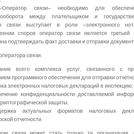
«Оператор связи» необходимо для обеспече
тооборота между плательщиком и государстве
р связи выступает в роли «электронного нота
овении споров оператор связи является третьей 
на подтверждать факт доставки и отправки документ
оператора связи:
ние всего комплекса услуг, связанного с пр
ием программного обеспечения для отправки отчетно
ка электронных налоговых деклараций в инспекцию;
ечение конфиденциальности доставляемой инфо
криптографической защиты;
ержка актуальных форматов налоговых дек
рской отчетности.
ром связи может стать только та организация, 