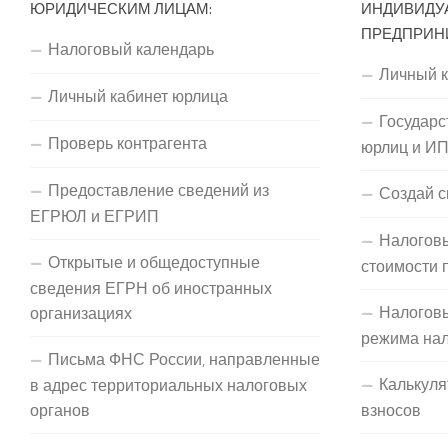
ЮРИДИЧЕСКИМ ЛИЦАМ:
ИНДИВИДУ
ПРЕДПРИН
Налоговый календарь
Личный 
Личный кабинет юрлица
Государс
Проверь контрагента
юрлиц и И
Предоставление сведений из
Создай с
ЕГРЮЛ и ЕГРИП
Налоговы
Открытые и общедоступные
стоимости 
сведения ЕГРН об иностранных
Налогов
организациях
режима на
Письма ФНС России, направленные
Калькуля
в адрес территориальных налоговых
органов
взносов