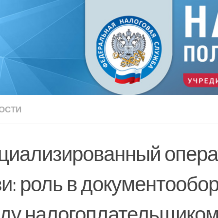
ОСТИ
циализированный опера
зи: роль в документообо
ду налогоплательщиком