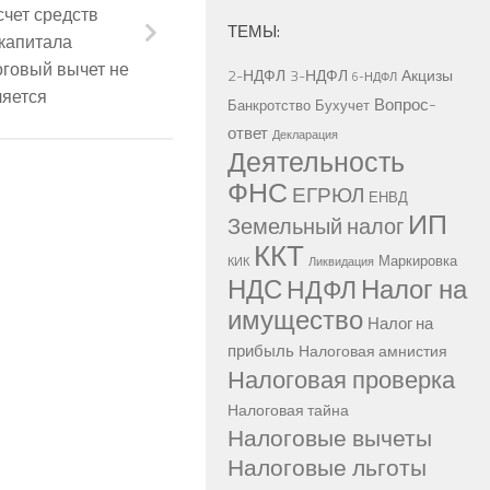
счет средств
ТЕМЫ:
капитала
говый вычет не
2-НДФЛ
3-НДФЛ
Акцизы
6-НДФЛ
ляется
Вопрос-
Банкротство
Бухучет
ответ
Декларация
Деятельность
ФНС
ЕГРЮЛ
ЕНВД
ИП
Земельный налог
ККТ
Маркировка
КИК
Ликвидация
НДС
Налог на
НДФЛ
имущество
Налог на
прибыль
Налоговая амнистия
Налоговая проверка
Налоговая тайна
Налоговые вычеты
Налоговые льготы