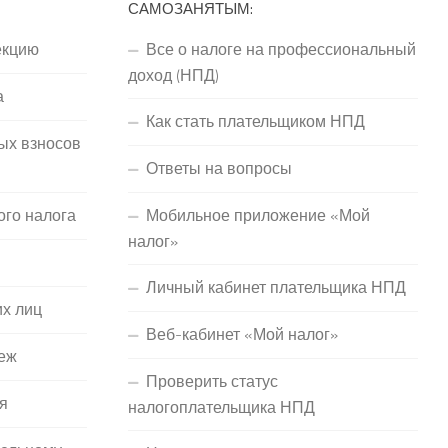
САМОЗАНЯТЫМ:
екцию
Все о налоге на профессиональный
доход (НПД)
а
Как стать плательщиком НПД
ых взносов
Ответы на вопросы
ого налога
Мобильное приложение «Мой
налог»
Личный кабинет плательщика НПД
их лиц
Веб-кабинет «Мой налог»
еж
Проверить статус
я
налогоплательщика НПД