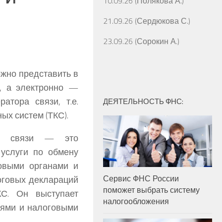
10.09.26 (Полякова А.)
21.09.26 (Сердюкова С.)
23.09.26 (Сорокин А.)
ожно представить в
, а электронно —
атора связи, т.е.
ДЕЯТЕЛЬНОСТЬ ФНС:
х систем (ТКС).
ор связи — это
 услуги по обмену
овыми органами и
Сервис ФНС России
оговых деклараций
поможет выбрать систему
КС. Он выступает
налогообложения
ями и налоговыми