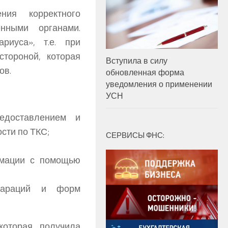
ния корректного
нными органами.
риуса», т.е. при
стороной, которая
Вступила в силу
ов.
обновленная форма
уведомления о применении
УСН
едоставлением и
сти по ТКС;
СЕРВИСЫ ФНС:
рмации с помощью
лараций и форм
которая получила