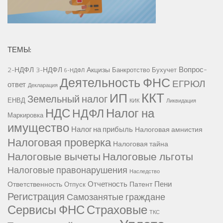
ТЕМЫ:
Вопрос-
2-НДФЛ
3-НДФЛ
Акцизы
Банкротство
Бухучет
6-НДФЛ
Деятельность ФНС
ЕГРЮЛ
ответ
Декларация
ККТ
ИП
Земельный налог
ЕНВД
КИК
Ликвидация
НДС
Налог на
НДФЛ
Маркировка
имущество
Налог на прибыль
Налоговая амнистия
Налоговая проверка
Налоговая тайна
Налоговые вычеты
Налоговые льготы
Налоговые правонарушения
Наследство
Отчетность
Пени
Ответственность
Патент
Отпуск
Регистрация
Самозанятые граждане
Сервисы ФНС
Страховые
ТКС