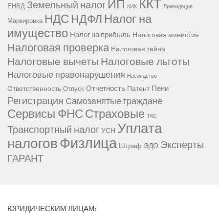
ККТ
ИП
Земельный налог
ЕНВД
КИК
Ликвидация
НДС
Налог на
НДФЛ
Маркировка
имущество
Налог на прибыль
Налоговая амнистия
Налоговая проверка
Налоговая тайна
Налоговые вычеты
Налоговые льготы
Налоговые правонарушения
Наследство
Отчетность
Пени
Ответственность
Патент
Отпуск
Регистрация
Самозанятые граждане
Сервисы ФНС
Страховые
ТКС
Уплата
Транспортный налог
УСН
Физлица
налогов
Эксперты
Штраф
ЭДО
ГАРАНТ
ЮРИДИЧЕСКИМ ЛИЦАМ: