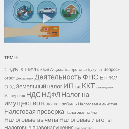
ТЕМЫ:
Вопрос-
2-НДФЛ
3-НДФЛ
Акцизы
Банкротство
Бухучет
6-НДФЛ
Деятельность ФНС
ЕГРЮЛ
ответ
Декларация
ККТ
ИП
Земельный налог
ЕНВД
КИК
Ликвидация
НДС
Налог на
НДФЛ
Маркировка
имущество
Налог на прибыль
Налоговая амнистия
Налоговая проверка
Налоговая тайна
Налоговые вычеты
Налоговые льготы
Налоговые правонарушения
Наследство