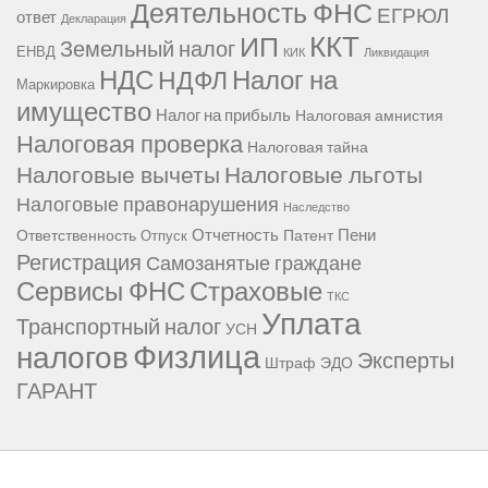
Деятельность ФНС
ЕГРЮЛ
ответ
Декларация
ККТ
ИП
Земельный налог
ЕНВД
КИК
Ликвидация
НДС
Налог на
НДФЛ
Маркировка
имущество
Налог на прибыль
Налоговая амнистия
Налоговая проверка
Налоговая тайна
Налоговые вычеты
Налоговые льготы
Налоговые правонарушения
Наследство
Отчетность
Пени
Ответственность
Патент
Отпуск
Регистрация
Самозанятые граждане
Сервисы ФНС
Страховые
ТКС
Уплата
Транспортный налог
УСН
Физлица
налогов
Эксперты
Штраф
ЭДО
ГАРАНТ