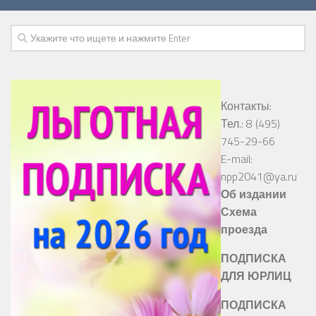
Контакты:
Тел.: 8 (495)
745-29-66
E-mail:
npp2041@ya.ru
Об издании
Схема
проезда
ПОДПИСКА
ДЛЯ ЮРЛИЦ
ПОДПИСКА