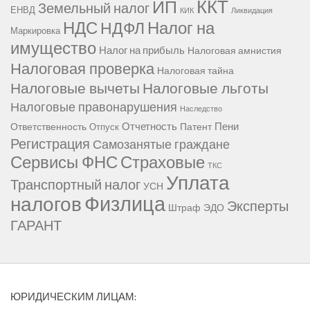
ККТ
ИП
Земельный налог
ЕНВД
КИК
Ликвидация
НДС
Налог на
НДФЛ
Маркировка
имущество
Налог на прибыль
Налоговая амнистия
Налоговая проверка
Налоговая тайна
Налоговые вычеты
Налоговые льготы
Налоговые правонарушения
Наследство
Отчетность
Пени
Ответственность
Патент
Отпуск
Регистрация
Самозанятые граждане
Сервисы ФНС
Страховые
ТКС
Уплата
Транспортный налог
УСН
Физлица
налогов
Эксперты
Штраф
ЭДО
ГАРАНТ
ЮРИДИЧЕСКИМ ЛИЦАМ: