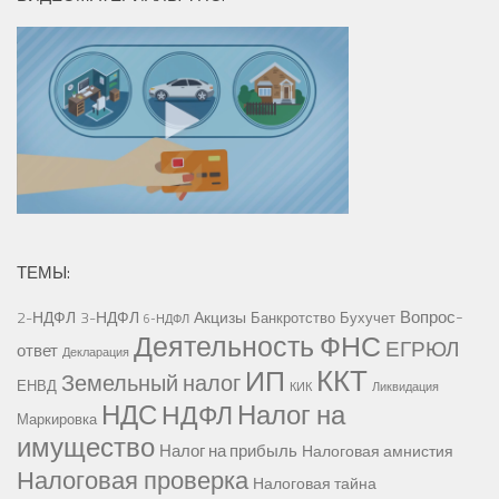
ТЕМЫ:
Вопрос-
2-НДФЛ
3-НДФЛ
Акцизы
Банкротство
Бухучет
6-НДФЛ
Деятельность ФНС
ЕГРЮЛ
ответ
Декларация
ККТ
ИП
Земельный налог
ЕНВД
КИК
Ликвидация
НДС
Налог на
НДФЛ
Маркировка
имущество
Налог на прибыль
Налоговая амнистия
Налоговая проверка
Налоговая тайна