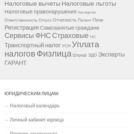
Налоговые вычеты
Налоговые льготы
Налоговые правонарушения
Наследство
Отчетность
Пени
Ответственность
Патент
Отпуск
Регистрация
Самозанятые граждане
Сервисы ФНС
Страховые
ТКС
Уплата
Транспортный налог
УСН
Физлица
налогов
Эксперты
Штраф
ЭДО
ГАРАНТ
ЮРИДИЧЕСКИМ ЛИЦАМ:
Налоговый календарь
Личный кабинет юрлица
Проверь контрагента