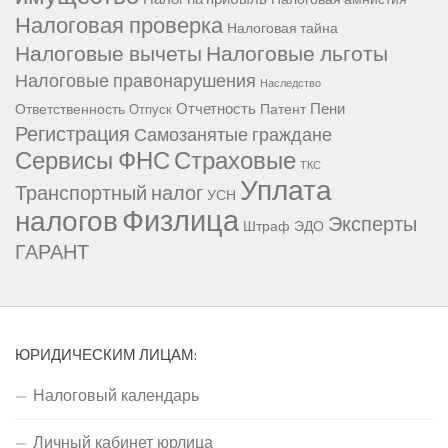
Налоговая проверка
Налоговая тайна
Налоговые вычеты
Налоговые льготы
Налоговые правонарушения
Наследство
Отчетность
Пени
Ответственность
Патент
Отпуск
Регистрация
Самозанятые граждане
Сервисы ФНС
Страховые
ТКС
Уплата
Транспортный налог
УСН
Физлица
налогов
Эксперты
Штраф
ЭДО
ГАРАНТ
ЮРИДИЧЕСКИМ ЛИЦАМ:
Налоговый календарь
Личный кабинет юрлица