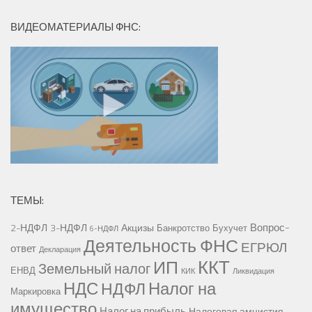
ВИДЕОМАТЕРИАЛЫ ФНС:
ТЕМЫ:
Вопрос-
2-НДФЛ
3-НДФЛ
Акцизы
Банкротство
Бухучет
6-НДФЛ
Деятельность ФНС
ЕГРЮЛ
ответ
Декларация
ККТ
ИП
Земельный налог
ЕНВД
КИК
Ликвидация
НДС
Налог на
НДФЛ
Маркировка
имущество
Налог на прибыль
Налоговая амнистия