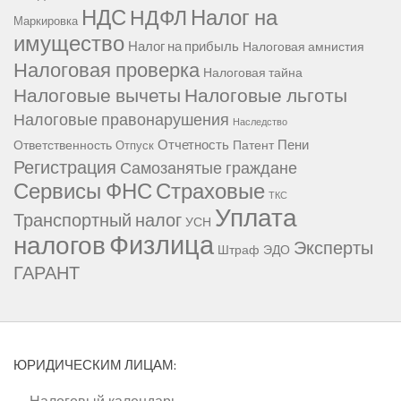
НДС
Налог на
НДФЛ
Маркировка
имущество
Налог на прибыль
Налоговая амнистия
Налоговая проверка
Налоговая тайна
Налоговые вычеты
Налоговые льготы
Налоговые правонарушения
Наследство
Отчетность
Пени
Ответственность
Патент
Отпуск
Регистрация
Самозанятые граждане
Сервисы ФНС
Страховые
ТКС
Уплата
Транспортный налог
УСН
Физлица
налогов
Эксперты
Штраф
ЭДО
ГАРАНТ
ЮРИДИЧЕСКИМ ЛИЦАМ:
Налоговый календарь