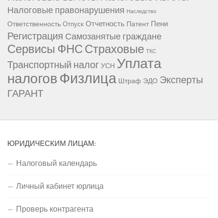
Налоговые правонарушения
Наследство
Отчетность
Пени
Ответственность
Патент
Отпуск
Регистрация
Самозанятые граждане
Сервисы ФНС
Страховые
ТКС
Уплата
Транспортный налог
УСН
Физлица
налогов
Эксперты
Штраф
ЭДО
ГАРАНТ
ЮРИДИЧЕСКИМ ЛИЦАМ:
Налоговый календарь
Личный кабинет юрлица
Проверь контрагента