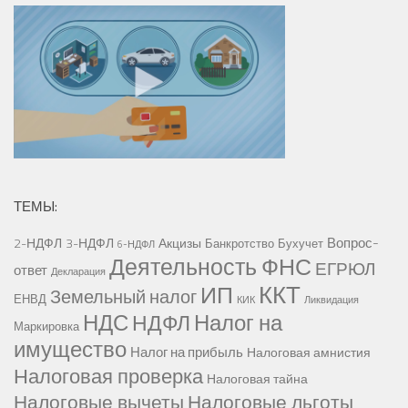
ТЕМЫ:
Вопрос-
2-НДФЛ
3-НДФЛ
Акцизы
Банкротство
Бухучет
6-НДФЛ
Деятельность ФНС
ЕГРЮЛ
ответ
Декларация
ККТ
ИП
Земельный налог
ЕНВД
КИК
Ликвидация
НДС
Налог на
НДФЛ
Маркировка
имущество
Налог на прибыль
Налоговая амнистия
Налоговая проверка
Налоговая тайна
Налоговые вычеты
Налоговые льготы