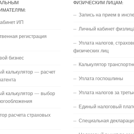
АЛЬНЫМ
ФИЗИЧЕСКИМ ЛИЦАМ:
ИМАТЕЛЯМ:
Запись на прием в инсп
кабинет ИП
Личный кабинет физлиц
твенная регистрация
Уплата налогов, страхов
П
физических лиц
вой бизнес
Калькулятор транспортн
й калькулятор — расчет
Уплата госпошлины
патента
Уплата налогов за треть
ый калькулятор — выбор
логообложения
Единый налоговый плат
тор расчета страховых
Специальная деклараци