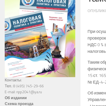
ОПУБЛИК
При осущ
проверок
НДС 0 % 
налоговы
Таким об
физическ
15 ст. 1
Контакты:
№ ЕД-4-
Тел.: 8 (495) 745-29-66
E-mail: npp2041@ya.ru
Об измен
Об издании
Управлен
Схема проезда