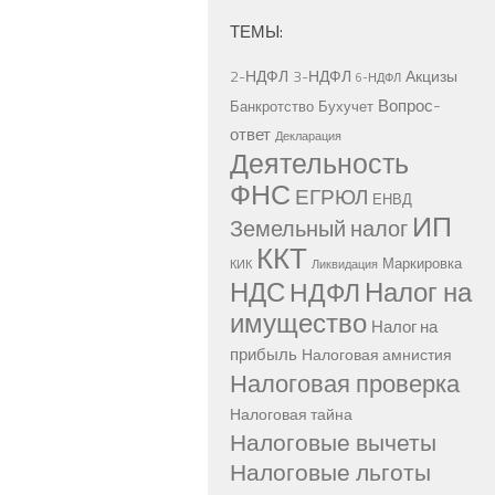
ТЕМЫ:
2-НДФЛ
3-НДФЛ
Акцизы
6-НДФЛ
Вопрос-
Банкротство
Бухучет
ответ
Декларация
Деятельность
ФНС
ЕГРЮЛ
ЕНВД
ИП
Земельный налог
ККТ
Маркировка
КИК
Ликвидация
НДС
Налог на
НДФЛ
имущество
Налог на
прибыль
Налоговая амнистия
Налоговая проверка
Налоговая тайна
Налоговые вычеты
Налоговые льготы