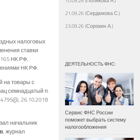
10.09.26 (Полякова А.)
21.09.26 (Сердюкова С.)
23.09.26 (Сорокин А.)
ездных налоговых
енения ставки
 165 НК РФ,
ДЕЯТЕЛЬНОСТЬ ФНС:
ениями НК РФ.
 на товары с
зац семнадцатый п.
14795@, 26.10.2018
Сервис ФНС России
поможет выбрать систему
азал начальник
налогообложения
ев
, журнал