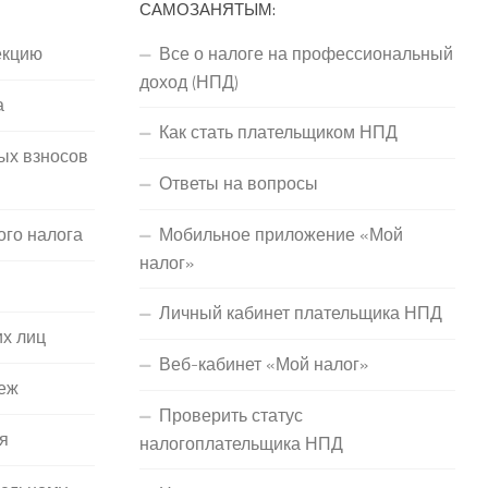
САМОЗАНЯТЫМ:
екцию
Все о налоге на профессиональный
доход (НПД)
а
Как стать плательщиком НПД
ых взносов
Ответы на вопросы
ого налога
Мобильное приложение «Мой
налог»
Личный кабинет плательщика НПД
их лиц
Веб-кабинет «Мой налог»
еж
Проверить статус
я
налогоплательщика НПД