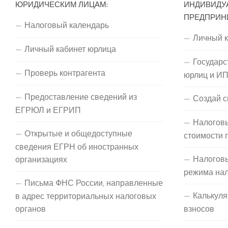
ЮРИДИЧЕСКИМ ЛИЦАМ:
ИНДИВИДУ
ПРЕДПРИН
Налоговый календарь
Личный 
Личный кабинет юрлица
Государс
Проверь контрагента
юрлиц и И
Предоставление сведений из
Создай с
ЕГРЮЛ и ЕГРИП
Налоговы
Открытые и общедоступные
стоимости 
сведения ЕГРН об иностранных
Налогов
организациях
режима на
Письма ФНС России, направленные
Калькуля
в адрес территориальных налоговых
органов
взносов