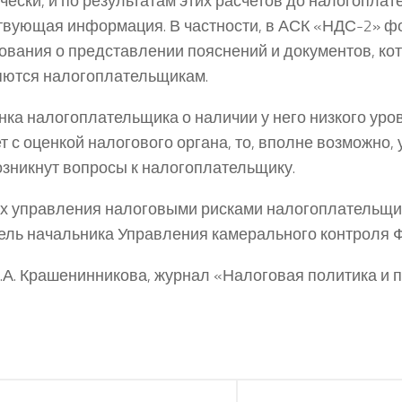
чески, и по результатам этих расчетов до налогопла
твующая информация. В частности, в АСК «НДС-2» 
ования о представлении пояснений и документов, ко
ются налогоплательщикам.
нка налогоплательщика о наличии у него низкого уров
т с оценкой налогового органа, то, вполне возможно, 
озникнут вопросы к налогоплательщику.
х управления налоговыми рисками налогоплательщи
ель начальника Управления камерального контроля
.А. Крашенинникова, журнал «Налоговая политика и п