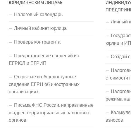
ЮРИДИЧЕСКИМ ЛИЦАМ:
ИНДИВИДУ
ПРЕДПРИН
Налоговый календарь
Личный 
Личный кабинет юрлица
Государс
Проверь контрагента
юрлиц и И
Предоставление сведений из
Создай с
ЕГРЮЛ и ЕГРИП
Налоговы
Открытые и общедоступные
стоимости 
сведения ЕГРН об иностранных
Налогов
организациях
режима на
Письма ФНС России, направленные
Калькуля
в адрес территориальных налоговых
органов
взносов