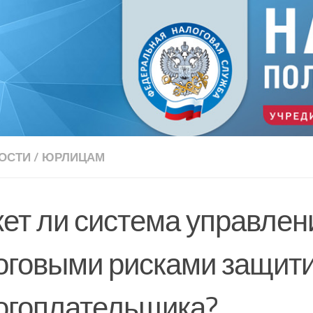
ОСТИ
/
ЮРЛИЦАМ
ет ли система управлен
оговыми рисками защит
огоплательщика?