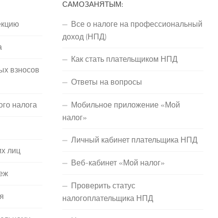
САМОЗАНЯТЫМ:
екцию
Все о налоге на профессиональный
доход (НПД)
а
Как стать плательщиком НПД
ых взносов
Ответы на вопросы
ого налога
Мобильное приложение «Мой
налог»
Личный кабинет плательщика НПД
их лиц
Веб-кабинет «Мой налог»
еж
Проверить статус
я
налогоплательщика НПД