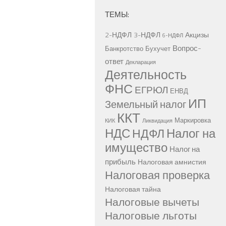
ТЕМЫ:
2-НДФЛ
3-НДФЛ
Акцизы
6-НДФЛ
Вопрос-
Банкротство
Бухучет
ответ
Декларация
Деятельность
ФНС
ЕГРЮЛ
ЕНВД
ИП
Земельный налог
ККТ
Маркировка
КИК
Ликвидация
НДС
Налог на
НДФЛ
имущество
Налог на
прибыль
Налоговая амнистия
Налоговая проверка
Налоговая тайна
Налоговые вычеты
Налоговые льготы