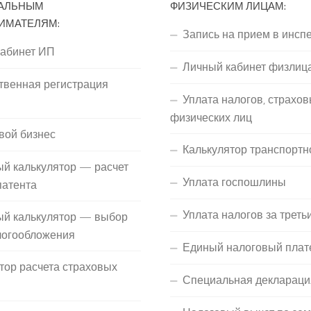
АЛЬНЫМ
ФИЗИЧЕСКИМ ЛИЦАМ:
ИМАТЕЛЯМ:
Запись на прием в инсп
кабинет ИП
Личный кабинет физлиц
твенная регистрация
Уплата налогов, страхов
П
физических лиц
вой бизнес
Калькулятор транспортн
й калькулятор — расчет
Уплата госпошлины
патента
Уплата налогов за треть
ый калькулятор — выбор
логообложения
Единый налоговый плат
тор расчета страховых
Специальная деклараци