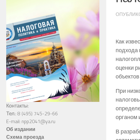
ОПУБЛИК
Как изве
подхода 
налогопл
оценки р
объектов
При низк
налоговы
Контакты:
определе
Тел.: 8 (495) 745-29-66
органом 
E-mail: npp2041@ya.ru
Об издании
В разраб
Схема проезда