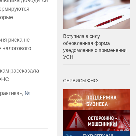
тельщика доводится
формируются
торые
Вступила в силу
ня риска не
обновленная форма
у налогового
уведомления о применении
УСН
кам рассказала
 ФНС
СЕРВИСЫ ФНС:
рактика»,
№