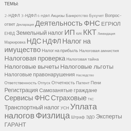
ТЕМЫ:
Вопрос-
2-НДФЛ
3-НДФЛ
Акцизы
Банкротство
Бухучет
6-НДФЛ
Деятельность ФНС
ЕГРЮЛ
ответ
Декларация
ККТ
ИП
Земельный налог
ЕНВД
КИК
Ликвидация
НДС
Налог на
НДФЛ
Маркировка
имущество
Налог на прибыль
Налоговая амнистия
Налоговая проверка
Налоговая тайна
Налоговые вычеты
Налоговые льготы
Налоговые правонарушения
Наследство
Отчетность
Пени
Ответственность
Патент
Отпуск
Регистрация
Самозанятые граждане
Сервисы ФНС
Страховые
ТКС
Уплата
Транспортный налог
УСН
Физлица
налогов
Эксперты
Штраф
ЭДО
ГАРАНТ