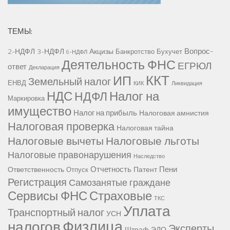
ТЕМЫ:
Вопрос-
2-НДФЛ
3-НДФЛ
Акцизы
Банкротство
Бухучет
6-НДФЛ
Деятельность ФНС
ЕГРЮЛ
ответ
Декларация
ККТ
ИП
Земельный налог
ЕНВД
КИК
Ликвидация
НДС
Налог на
НДФЛ
Маркировка
имущество
Налог на прибыль
Налоговая амнистия
Налоговая проверка
Налоговая тайна
Налоговые вычеты
Налоговые льготы
Налоговые правонарушения
Наследство
Отчетность
Пени
Ответственность
Патент
Отпуск
Регистрация
Самозанятые граждане
Сервисы ФНС
Страховые
ТКС
Уплата
Транспортный налог
УСН
Физлица
налогов
Эксперты
Штраф
ЭДО