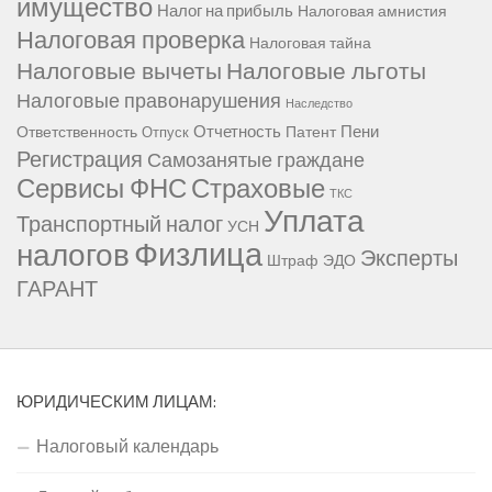
имущество
Налог на прибыль
Налоговая амнистия
Налоговая проверка
Налоговая тайна
Налоговые вычеты
Налоговые льготы
Налоговые правонарушения
Наследство
Отчетность
Пени
Ответственность
Патент
Отпуск
Регистрация
Самозанятые граждане
Сервисы ФНС
Страховые
ТКС
Уплата
Транспортный налог
УСН
Физлица
налогов
Эксперты
Штраф
ЭДО
ГАРАНТ
ЮРИДИЧЕСКИМ ЛИЦАМ:
Налоговый календарь