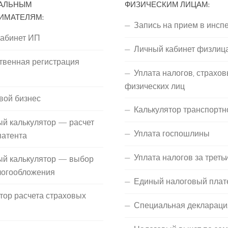
АЛЬНЫМ
ФИЗИЧЕСКИМ ЛИЦАМ:
ИМАТЕЛЯМ:
Запись на прием в инсп
кабинет ИП
Личный кабинет физлиц
твенная регистрация
Уплата налогов, страхов
П
физических лиц
вой бизнес
Калькулятор транспортн
й калькулятор — расчет
Уплата госпошлины
патента
Уплата налогов за треть
ый калькулятор — выбор
логообложения
Единый налоговый плат
тор расчета страховых
Специальная деклараци