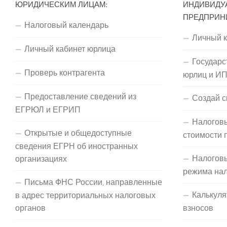
ЮРИДИЧЕСКИМ ЛИЦАМ:
ИНДИВИДУ
ПРЕДПРИН
Налоговый календарь
Личный 
Личный кабинет юрлица
Государс
Проверь контрагента
юрлиц и И
Предоставление сведений из
Создай с
ЕГРЮЛ и ЕГРИП
Налоговы
Открытые и общедоступные
стоимости 
сведения ЕГРН об иностранных
Налогов
организациях
режима на
Письма ФНС России, направленные
Калькуля
в адрес территориальных налоговых
органов
взносов