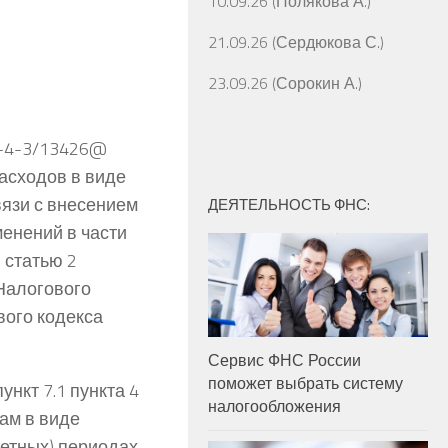
10.09.26 (Полякова А.)
21.09.26 (Сердюкова С.)
23.09.26 (Сорокин А.)
Д-4-3/13426@
асходов в виде
вязи с внесением
ДЕЯТЕЛЬНОСТЬ ФНС:
енений в части
 статью 2
Налогового
вого кодекса
Сервис ФНС России
поможет выбрать систему
ункт 7.1 пункта 4
налогообложения
дам в виде
четных) периодах