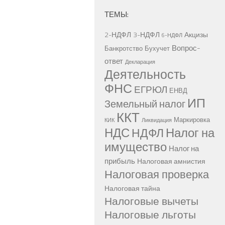
ТЕМЫ:
2-НДФЛ
3-НДФЛ
Акцизы
6-НДФЛ
Вопрос-
Банкротство
Бухучет
ответ
Декларация
Деятельность
ФНС
ЕГРЮЛ
ЕНВД
ИП
Земельный налог
ККТ
Маркировка
КИК
Ликвидация
НДС
Налог на
НДФЛ
имущество
Налог на
прибыль
Налоговая амнистия
Налоговая проверка
Налоговая тайна
Налоговые вычеты
Налоговые льготы