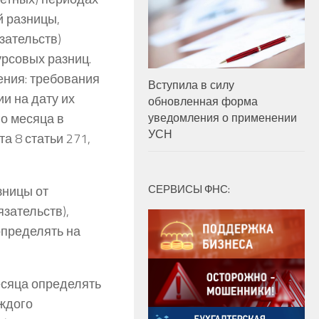
й разницы,
зательств)
урсовых разниц.
ения: требования
Вступила в силу
и на дату их
обновленная форма
го месяца в
уведомления о применении
УСН
а 8 статьи 271,
СЕРВИСЫ ФНС:
зницы от
зательств),
определять на
есяца определять
ждого