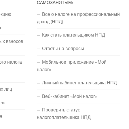
САМОЗАНЯТЫМ:
екцию
Все о налоге на профессиональный
доход (НПД)
а
Как стать плательщиком НПД
ых взносов
Ответы на вопросы
ого налога
Мобильное приложение «Мой
налог»
Личный кабинет плательщика НПД
их лиц
Веб-кабинет «Мой налог»
еж
Проверить статус
я
налогоплательщика НПД