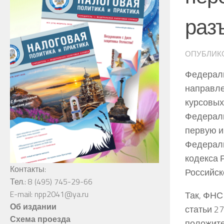
раз
ОПУБЛИК
Федераль
направле
курсовых
Федераль
первую и
Федераль
кодекса 
Контакты:
Российск
Тел.: 8 (495) 745-29-66
E-mail: npp2041@ya.ru
Так, ФНС 
Об издании
статьи 27
Схема проезда
положите