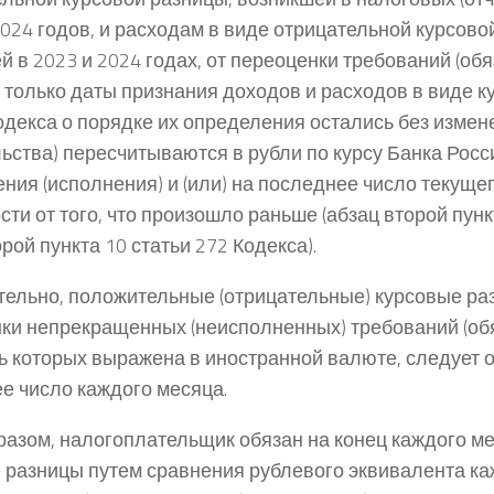
024 годов, и расходам в виде отрицательной курсово
й в 2023 и 2024 годах, от переоценки требований (обя
 только даты признания доходов и расходов в виде к
декса о порядке их определения остались без измен
льства) пересчитываются в рубли по курсу Банка Росси
ния (исполнения) и (или) на последнее число текуще
ти от того, что произошло раньше (абзац второй пункт
рой пункта 10 статьи 272 Кодекса).
ельно, положительные (отрицательные) курсовые ра
ки непрекращенных (неисполненных) требований (обя
ь которых выражена в иностранной валюте, следует 
е число каждого месяца.
разом, налогоплательщик обязан на конец каждого м
 разницы путем сравнения рублевого эквивалента ка