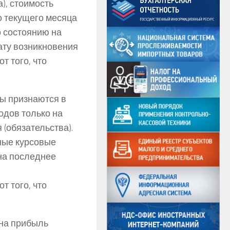
), стоимость
о текущего месяца
о состоянию на
ату возникновения
т того, что
ы признаются в
одов только на
(обязательства).
ные курсовые
на последнее
т того, что
 на прибыль