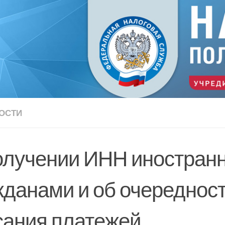
ОСТИ
олучении ИНН иностран
жданами и об очереднос
сания платежей