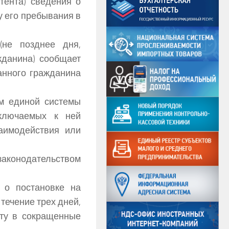
тента) сведения о
у его пребывания в
(не позднее дня,
жданина) сообщает
анного гражданина
м единой системы
дключаемых к ней
аимодействия или
законодательством
 о постановке на
течение трех дней,
ту в сокращенные