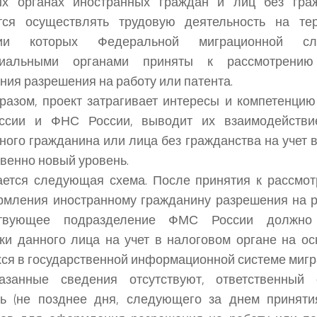
ых органах иностранных граждан и лиц без граж
тся осуществлять трудовую деятельность на т
нии которых Федеральной миграционной 
риальными органами приняты к рассмотрени
ия разрешения на работу или патента.
разом, проект затрагивает интересы и компетенци
сии и ФНС России, выводит их взаимодействи
ного гражданина или лица без гражданства на учет 
твенно новый уровень.
ается следующая схема. После принятия к рассмо
мления иностранному гражданину разрешения на р
ствующее подразделение ФМС России должно
ки данного лица на учет в налоговом органе на ос
я в государственной информационной системе мигра
азанные сведения отсутствуют, ответственный 
ть (не позднее дня, следующего за днем приняти