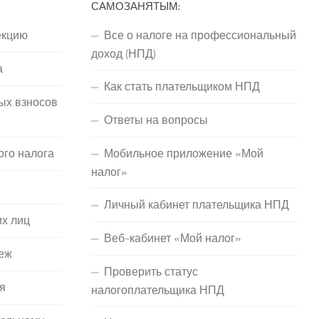
САМОЗАНЯТЫМ:
екцию
Все о налоге на профессиональный
доход (НПД)
а
Как стать плательщиком НПД
ых взносов
Ответы на вопросы
ого налога
Мобильное приложение «Мой
налог»
Личный кабинет плательщика НПД
их лиц
Веб-кабинет «Мой налог»
еж
Проверить статус
я
налогоплательщика НПД