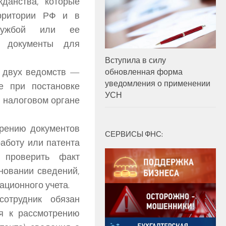
данства, которые
ерритории РФ и в
службой или ее
ю документы для
Вступила в силу
ю двух ведомств —
обновленная форма
уведомления о применении
е при постановке
УСН
в налоговом органе
трению документов
СЕРВИСЫ ФНС:
аботу или патента
 проверить факт
новании сведений,
ционного учета.
сотрудник обязан
я к рассмотрению