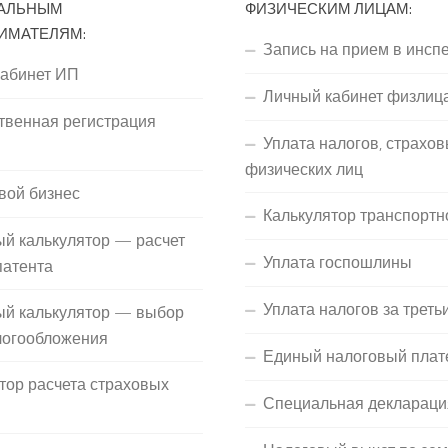
АЛЬНЫМ
ФИЗИЧЕСКИМ ЛИЦАМ:
ИМАТЕЛЯМ:
Запись на прием в инсп
кабинет ИП
Личный кабинет физлиц
твенная регистрация
Уплата налогов, страхов
П
физических лиц
вой бизнес
Калькулятор транспортн
й калькулятор — расчет
Уплата госпошлины
патента
Уплата налогов за треть
ый калькулятор — выбор
логообложения
Единый налоговый плат
тор расчета страховых
Специальная деклараци