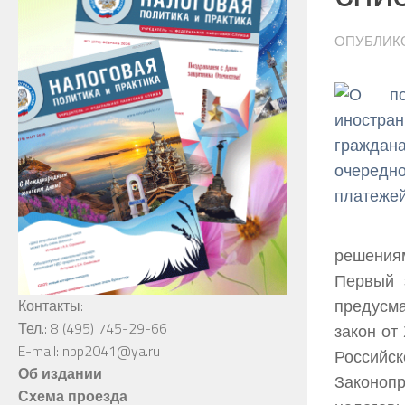
ОПУБЛИК
решениям
Первый 
предусм
Контакты:
Тел.: 8 (495) 745-29-66
закон от
E-mail: npp2041@ya.ru
Российск
Об издании
Законопр
Схема проезда