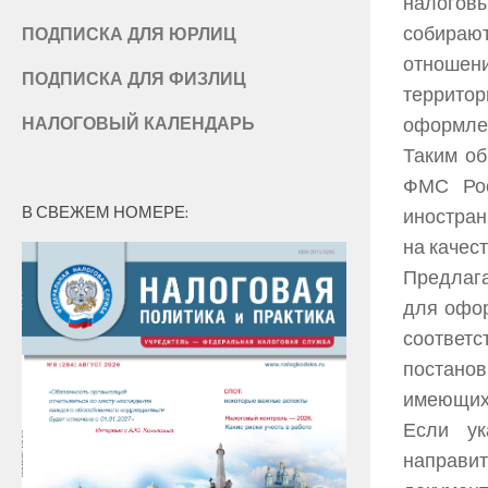
налогов
собираю
ПОДПИСКА ДЛЯ ЮРЛИЦ
отноше
ПОДПИСКА ДЛЯ ФИЗЛИЦ
террито
оформлен
НАЛОГОВЫЙ КАЛЕНДАРЬ
Таким об
ФМС Рос
В СВЕЖЕМ НОМЕРЕ:
иностран
на качес
Предлаг
для офор
соответ
постанов
имеющихс
Если ук
направи