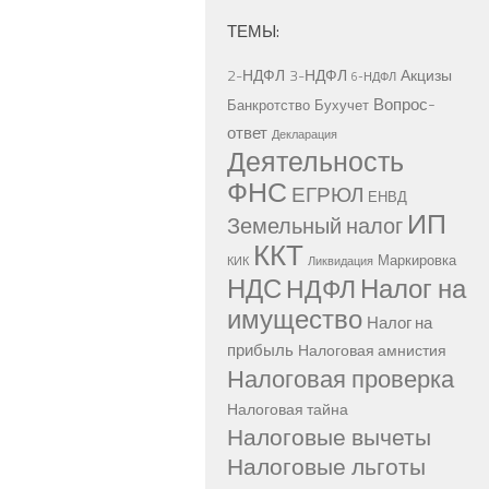
ТЕМЫ:
2-НДФЛ
3-НДФЛ
Акцизы
6-НДФЛ
Вопрос-
Банкротство
Бухучет
ответ
Декларация
Деятельность
ФНС
ЕГРЮЛ
ЕНВД
ИП
Земельный налог
ККТ
Маркировка
КИК
Ликвидация
НДС
Налог на
НДФЛ
имущество
Налог на
прибыль
Налоговая амнистия
Налоговая проверка
Налоговая тайна
Налоговые вычеты
Налоговые льготы