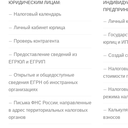
ЮРИДИЧЕСКИМ ЛИЦАМ:
ИНДИВИДУ
ПРЕДПРИН
Налоговый календарь
Личный 
Личный кабинет юрлица
Государс
Проверь контрагента
юрлиц и И
Предоставление сведений из
Создай с
ЕГРЮЛ и ЕГРИП
Налоговы
Открытые и общедоступные
стоимости 
сведения ЕГРН об иностранных
Налогов
организациях
режима на
Письма ФНС России, направленные
Калькуля
в адрес территориальных налоговых
органов
взносов