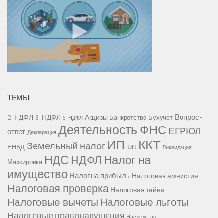
ТЕМЫ:
Вопрос-
2-НДФЛ
3-НДФЛ
Акцизы
Банкротство
Бухучет
6-НДФЛ
Деятельность ФНС
ЕГРЮЛ
ответ
Декларация
ККТ
ИП
Земельный налог
ЕНВД
КИК
Ликвидация
НДС
Налог на
НДФЛ
Маркировка
имущество
Налог на прибыль
Налоговая амнистия
Налоговая проверка
Налоговая тайна
Налоговые вычеты
Налоговые льготы
Налоговые правонарушения
Наследство