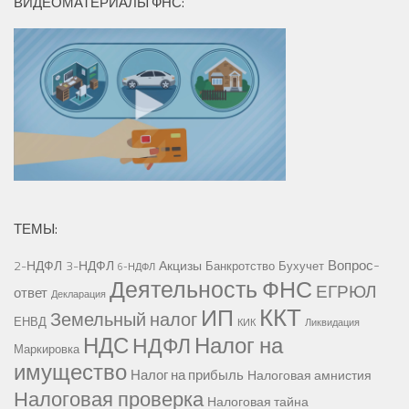
ВИДЕОМАТЕРИАЛЫ ФНС:
ТЕМЫ:
Вопрос-
2-НДФЛ
3-НДФЛ
Акцизы
Банкротство
Бухучет
6-НДФЛ
Деятельность ФНС
ЕГРЮЛ
ответ
Декларация
ККТ
ИП
Земельный налог
ЕНВД
КИК
Ликвидация
НДС
Налог на
НДФЛ
Маркировка
имущество
Налог на прибыль
Налоговая амнистия
Налоговая проверка
Налоговая тайна