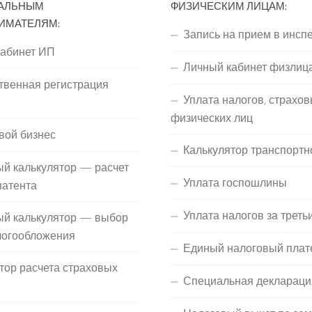
АЛЬНЫМ
ФИЗИЧЕСКИМ ЛИЦАМ:
ИМАТЕЛЯМ:
Запись на прием в инсп
кабинет ИП
Личный кабинет физлиц
твенная регистрация
Уплата налогов, страхов
П
физических лиц
вой бизнес
Калькулятор транспортн
й калькулятор — расчет
Уплата госпошлины
патента
Уплата налогов за треть
ый калькулятор — выбор
логообложения
Единый налоговый плат
тор расчета страховых
Специальная деклараци