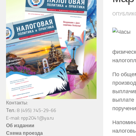
ОПУБЛИК
физиче
налогопл
По обще
произво
выплачи
выплате
Контакты:
поручени
Тел.: 8 (495) 745-29-66
E-mail: npp2041@ya.ru
Напомин
Об издании
налоговы
Схема проезда