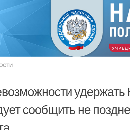
ОСТИ
евозможности удержать
дует сообщить не поздне
та