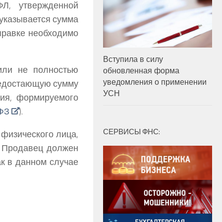
Л, утвержденной
е указывается сумма
справке необходимо
Вступила в силу
или не полностью
обновленная форма
уведомления о применении
недостающую сумму
УСН
ния, формируемого
-ФЗ
).
СЕРВИСЫ ФНС:
 физического лица,
. Продавец должен
ак в данном случае