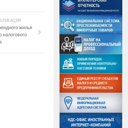
БЛИКАЦИЯ
рендного жилья
ю налогового
а