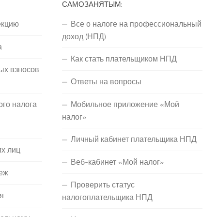
САМОЗАНЯТЫМ:
екцию
Все о налоге на профессиональный
доход (НПД)
а
Как стать плательщиком НПД
ых взносов
Ответы на вопросы
ого налога
Мобильное приложение «Мой
налог»
Личный кабинет плательщика НПД
их лиц
Веб-кабинет «Мой налог»
еж
Проверить статус
я
налогоплательщика НПД