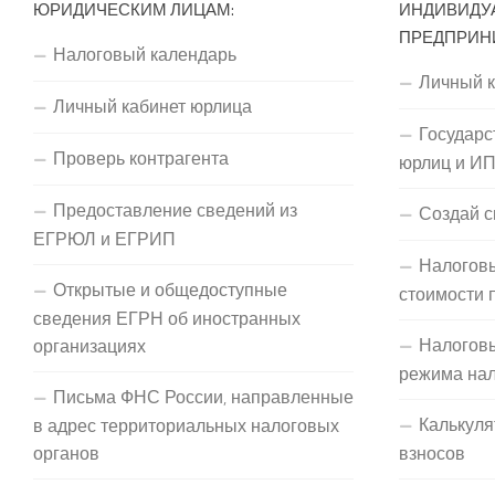
ЮРИДИЧЕСКИМ ЛИЦАМ:
ИНДИВИДУ
ПРЕДПРИН
Налоговый календарь
Личный 
Личный кабинет юрлица
Государс
Проверь контрагента
юрлиц и И
Предоставление сведений из
Создай с
ЕГРЮЛ и ЕГРИП
Налоговы
Открытые и общедоступные
стоимости 
сведения ЕГРН об иностранных
Налогов
организациях
режима на
Письма ФНС России, направленные
Калькуля
в адрес территориальных налоговых
органов
взносов