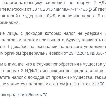
 налогоплательщику сведения по форме 2-НДФ
м ФНС России
от 30.10.2015 №ММВ-7-11/485@
, гд
с которой не удержан НДФЛ, и величина налога. В 
ризнак «2».
кие лица, с доходов которых налог не удержан 
налоговым агентом при выплате, будут уплачивать 
нее 1 декабря на основании налогового уведомле
м органом (федеральный закон
от 29.12.2015 № 396
 внимание, что в случае приобретения имущества у
 по форме 2-НДФЛ в инспекцию не представляется
атить налог с доходов от продажи имущества, так к
 не является налоговым агентом (
п.п. 2. п. 1. ст. 228
).
овгородская область