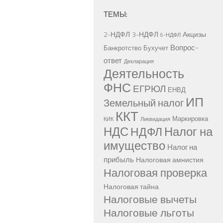
ТЕМЫ:
2-НДФЛ
3-НДФЛ
Акцизы
6-НДФЛ
Вопрос-
Банкротство
Бухучет
ответ
Декларация
Деятельность
ФНС
ЕГРЮЛ
ЕНВД
ИП
Земельный налог
ККТ
Маркировка
КИК
Ликвидация
НДС
Налог на
НДФЛ
имущество
Налог на
прибыль
Налоговая амнистия
Налоговая проверка
Налоговая тайна
Налоговые вычеты
Налоговые льготы