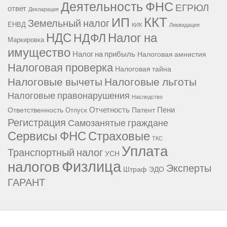
Деятельность ФНС
ЕГРЮЛ
ответ
Декларация
ККТ
ИП
Земельный налог
ЕНВД
КИК
Ликвидация
НДС
Налог на
НДФЛ
Маркировка
имущество
Налог на прибыль
Налоговая амнистия
Налоговая проверка
Налоговая тайна
Налоговые вычеты
Налоговые льготы
Налоговые правонарушения
Наследство
Отчетность
Пени
Ответственность
Патент
Отпуск
Регистрация
Самозанятые граждане
Сервисы ФНС
Страховые
ТКС
Уплата
Транспортный налог
УСН
Физлица
налогов
Эксперты
Штраф
ЭДО
ГАРАНТ