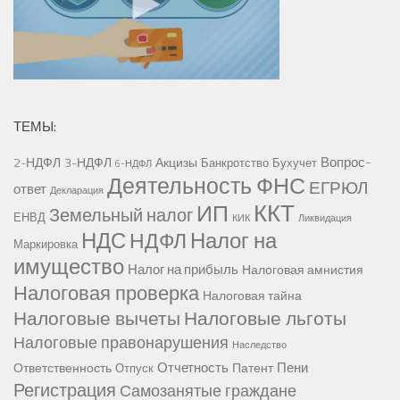
ТЕМЫ:
Вопрос-
2-НДФЛ
3-НДФЛ
Акцизы
Банкротство
Бухучет
6-НДФЛ
Деятельность ФНС
ЕГРЮЛ
ответ
Декларация
ККТ
ИП
Земельный налог
ЕНВД
КИК
Ликвидация
НДС
Налог на
НДФЛ
Маркировка
имущество
Налог на прибыль
Налоговая амнистия
Налоговая проверка
Налоговая тайна
Налоговые вычеты
Налоговые льготы
Налоговые правонарушения
Наследство
Отчетность
Пени
Ответственность
Патент
Отпуск
Регистрация
Самозанятые граждане