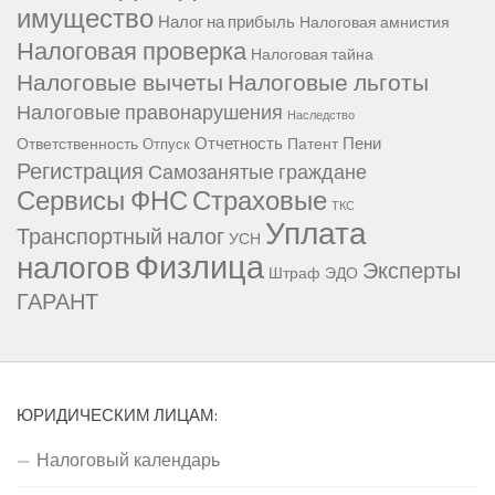
имущество
Налог на прибыль
Налоговая амнистия
Налоговая проверка
Налоговая тайна
Налоговые вычеты
Налоговые льготы
Налоговые правонарушения
Наследство
Отчетность
Пени
Ответственность
Патент
Отпуск
Регистрация
Самозанятые граждане
Сервисы ФНС
Страховые
ТКС
Уплата
Транспортный налог
УСН
Физлица
налогов
Эксперты
Штраф
ЭДО
ГАРАНТ
ЮРИДИЧЕСКИМ ЛИЦАМ:
Налоговый календарь