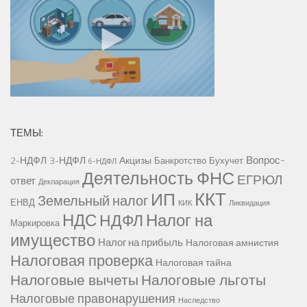
ТЕМЫ:
Вопрос-
2-НДФЛ
3-НДФЛ
Акцизы
Банкротство
Бухучет
6-НДФЛ
Деятельность ФНС
ЕГРЮЛ
ответ
Декларация
ККТ
ИП
Земельный налог
ЕНВД
КИК
Ликвидация
НДС
Налог на
НДФЛ
Маркировка
имущество
Налог на прибыль
Налоговая амнистия
Налоговая проверка
Налоговая тайна
Налоговые вычеты
Налоговые льготы
Налоговые правонарушения
Наследство