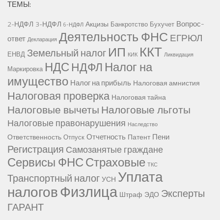
ТЕМЫ:
Вопрос-
2-НДФЛ
3-НДФЛ
Акцизы
Банкротство
Бухучет
6-НДФЛ
Деятельность ФНС
ЕГРЮЛ
ответ
Декларация
ККТ
ИП
Земельный налог
ЕНВД
КИК
Ликвидация
НДС
Налог на
НДФЛ
Маркировка
имущество
Налог на прибыль
Налоговая амнистия
Налоговая проверка
Налоговая тайна
Налоговые вычеты
Налоговые льготы
Налоговые правонарушения
Наследство
Отчетность
Пени
Ответственность
Патент
Отпуск
Регистрация
Самозанятые граждане
Сервисы ФНС
Страховые
ТКС
Уплата
Транспортный налог
УСН
Физлица
налогов
Эксперты
Штраф
ЭДО
ГАРАНТ