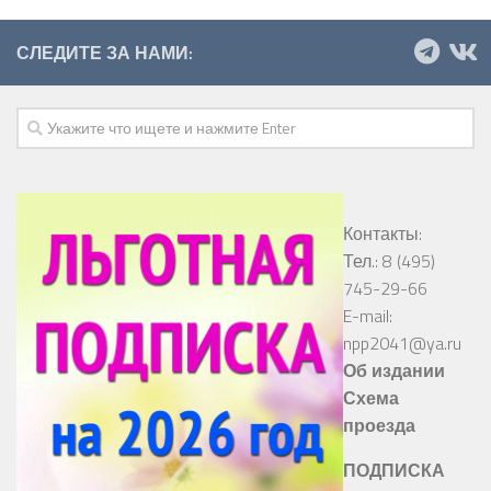
СЛЕДИТЕ ЗА НАМИ:
Контакты:
Тел.: 8 (495)
745-29-66
E-mail:
npp2041@ya.ru
Об издании
Схема
проезда
ПОДПИСКА