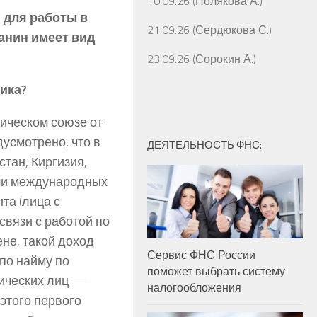
10.09.26 (Полякова А.)
 для работы в
21.09.26 (Сердюкова С.)
анин имеет вид
23.09.26 (Сорокин А.)
ика?
ическом союзе от
усмотрено, что в
ДЕЯТЕЛЬНОСТЬ ФНС:
стан, Киргизия,
ями международных
та (лица с
связи с работой по
не, такой доход
Сервис ФНС России
по найму по
поможет выбрать систему
ических лиц —
налогообложения
этого первого