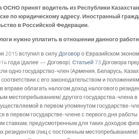
а ОСНО принят водитель из Республики Казахстан
ске по юридическому адресу. Иностранный гражд
льство в Российской Федерации.
логи нужно уплатить в отношении данного работн
ря 2015 вступил в силу
Договор
о Евразийском эконом
014 года (далее — Договор).
Статьей 73
Договора пред
сли одно государство-член (Армения, Беларусь, Казах
в соответствии с его законодательством и положени
в вправе облагать налогом доход налогового резиден
ым местопребыванием) другого государства-члена в 
существляемой в первом упомянутом государстве-чле
ся в первом государстве-члене с первого дня работы 
м ставкам, предусмотренным для таких доходов физ
х резидентов (лиц с постоянным местопребыванием) 