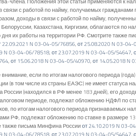
тва-члена. Положения этой статьи применяются к н
в связи с работой по найму, получаемых гражданами 
разом, доходы в связи с работой по найму, полученн
 Белоруссии, Казахстана, Киргизии, облагаются по на
о дня их работы на территории РФ. Смотрите также 
т 22.09.2021 N 03-04-05/76856
,
от 25.08.2020 N 03-04-
19 N 03-04-06/78518
,
от 23.07.2019 N 03-04-05/54647
,
764
,
от 15.06.2018 N 03-04-05/40970
,
от 14.05.2018 N 
 внимание, если по итогам налогового периода (года)
ции (в том числе из страны ЕАЭС) не имеет статуса н
а России (находился в РФ менее 183 дней), его доход
алоговом периоде, подлежат обложению НДФЛ по ста
ков, по итогам налогового периода признаваемых н
ами РФ, подлежат обложению по ставке в размере 13
е также письма Минфина России
от 24.10.2019 N 03-0
19 N 03-04-06/78518
,
от 23.07.2019 N 03-04-05/54647
,