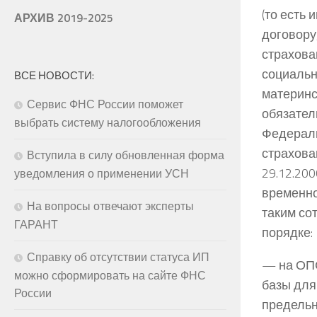
(то есть
АРХИВ 2019-2025
договору
страхова
социальн
ВСЕ НОВОСТИ:
материнс
Сервис ФНС России поможет
обязател
выбрать систему налогообложения
Федераль
страхова
Вступила в силу обновленная форма
29.12.20
уведомления о применении УСН
временно
На вопросы отвечают эксперты
таким со
ГАРАНТ
порядке:
Справку об отсутствии статуса ИП
— на ОПС
можно сформировать на сайте ФНС
базы для
России
предельн