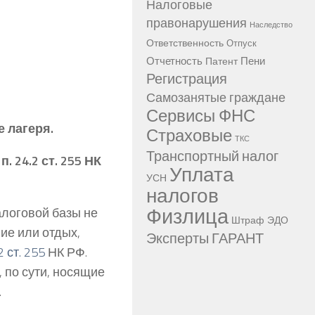
Налоговые
правонарушения
Наследство
Ответственность
Отпуск
Отчетность
Пени
Патент
Регистрация
Самозанятые граждане
Сервисы ФНС
 лагеря.
Страховые
ТКС
Транспортный налог
 24.2 ст. 255 НК
Уплата
УСН
налогов
Физлица
алоговой базы не
Штраф
ЭДО
ние или отдых,
Эксперты ГАРАНТ
2 ст. 255
НК РФ.
 по сути, носящие
.