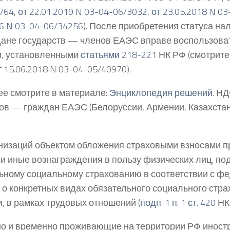
764
,
от 22.01.2019 N 03-04-06/3032
,
от 23.05.2018 N 0
16 N 03-04-06/34256
). После приобретения статуса на
ане государств — членов ЕАЭС вправе воспользова
и, установленными
статьями 218-221
НК РФ (смотрит
 15.06.2018 N 03-04-05/40970).
е смотрите в материале:
Энциклопедия решений
. Н
ов — граждан ЕАЭС (Белоруссии, Армении, Казахстана
низаций объектом обложения страховыми взносами 
и иные вознаграждения в пользу физических лиц, п
ьному социальному страхованию в соответствии с 
 о конкретных видах обязательного социального стра
и, в рамках трудовых отношений (
подп. 1 п. 1 ст. 420
НК 
о и временно проживающие на территории РФ иност