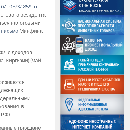
3-04-05/34859
,
от
логового резидента
ться налоговыми
е
письмо
Минфина
ДФЛ с доходов
, Киргизии) (май
признаются
одлежащих
федеральными
хования, в
РФ).
ранные граждане