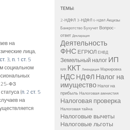
ТЕМЫ:
2-НДФЛ
3-НДФЛ
Акцизы
6-НДФЛ
Вопрос-
Банкротство
Бухучет
ответ
Декларация
Деятельность
аев на
ФНС
зические лица,
ЕГРЮЛ
ЕНВД
ИП
ст. 3
,
п. 1 ст. 5
Земельный налог
ККТ
ом социальном
Маркировка
КИК
Ликвидация
НДС
Налог на
ессиональных
НДФЛ
имущество
125-ФЗ
Налог на
статуса (
п. 2 ст. 5
прибыль
Налоговая амнистия
Налоговая проверка
случаев на
существляется
Налоговая тайна
Налоговые вычеты
Налоговые льготы