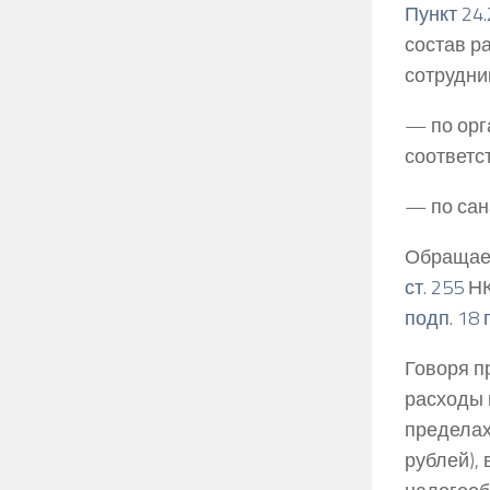
Пункт 24.
состав р
сотрудни
— по орг
соответс
— по сан
Обращаем
ст. 255
НК
подп. 18 п
Говоря п
расходы 
пределах
рублей), 