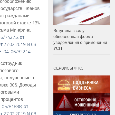
алогообложению
государств-членов.
ые гражданами
логовой ставке 13%
письма Минфина
Вступила в силу
обновленная форма
06/74275
,
от
уведомления о применении
от 27.02.2019 N 03-
УСН
03-04-06/32214.
 сотрудник
СЕРВИСЫ ФНС:
алогового
ы, полученные в
вке 30%. Доходы
алоговыми
 процентов
4-05/81838
,
от
от 27.02.2019 N 03-