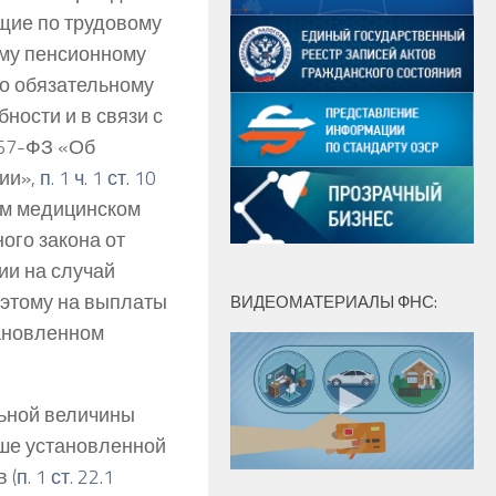
ющие по трудовому
ому пенсионному
по обязательному
ности и в связи с
167-ФЗ «Об
ии»,
п. 1 ч. 1 ст. 10
ом медицинском
го закона от
ии на случай
оэтому на выплаты
ВИДЕОМАТЕРИАЛЫ ФНС:
тановленном
ьной величины
ыше установленной
 (
п. 1 ст. 22.1