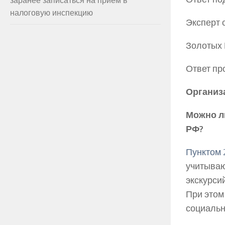
налоговую инспекцию
Эксперт 
Золотых
Ответ пр
Организа
Можно ли
РФ?
Пунктом 2
учитываю
экскурси
При этом
социальн