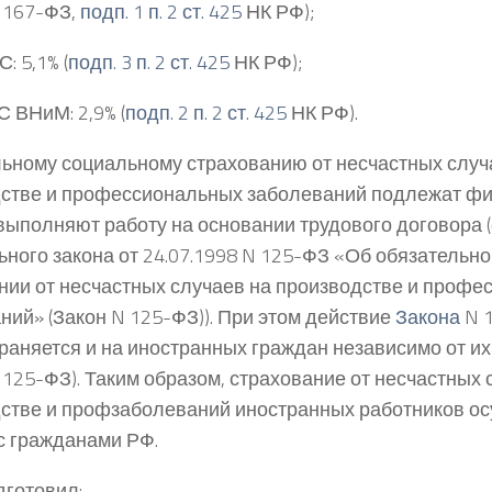
 167-ФЗ,
подп. 1 п. 2 ст. 425
НК РФ);
: 5,1% (
подп. 3 п. 2 ст. 425
НК РФ);
 ВНиМ: 2,9% (
подп. 2 п. 2 ст. 425
НК РФ).
ьному социальному страхованию от несчастных случ
стве и профессиональных заболеваний подлежат фи
выполняют работу на основании трудового договора (
ного закона от 24.07.1998 N 125-ФЗ «Об обязательн
нии от несчастных случаев на производстве и проф
ний» (Закон N 125-ФЗ)). При этом действие
Закона
N 
раняется и на иностранных граждан независимо от их 
 125-ФЗ). Таким образом, страхование от несчастных 
стве и профзаболеваний иностранных работников о
с гражданами РФ.
дготовил: