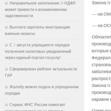
Закона N
Неправильное заполнение 3-НДФЛ
может привести к возникновению
— на ОМС
задолженности
— на ОСС
Выплата зарплаты иностранцам:
важные нюансы
Обязател
производ
С 1 августа упрощается порядок
которые 
получения налоговых уведомлений
Федераль
через единый портал госуслуг
страхова
Сформирован рейтинг актуальности
заболева
ГАР
распрост
Закона N
Жалобу можно подать в упрощенном
производ
порядке
наравне 
Сервис ФНС России помогает
Ответ по
заранее записаться на прием в