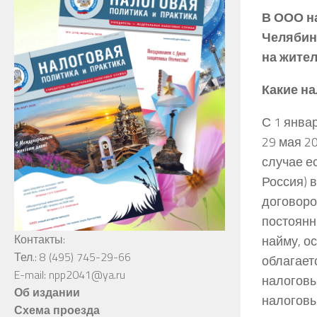
В ООО н
Челябин
на жите
Какие на
С 1 янва
29 мая 2
случае е
Россия) 
договоро
постоянн
Контакты:
найму, о
Тел.: 8 (495) 745-29-66
облагает
E-mail: npp2041@ya.ru
налоговы
Об издании
налоговы
Схема проезда