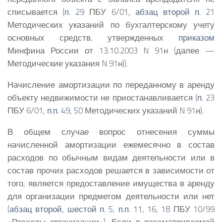
списывается (
п. 29
ПБУ 6/01,
абзац второй п. 21
Методических указаний по бухгалтерскому учету
основных средств, утвержденных
приказом
Минфина России от 13.10.2003 N 91н (далее —
Методические указания N 91н)).
Начисление амортизации по переданному в аренду
объекту недвижимости не приостанавливается (
п. 23
ПБУ 6/01,
п.п. 49
,
50
Методических указаний N 91н).
В общем случае вопрос отнесения суммы
начисленной амортизации ежемесячно в состав
расходов по обычным видам деятельности или в
состав прочих расходов решается в зависимости от
того, является предоставление имущества в аренду
для организации предметом деятельности или нет
(
абзац второй
,
шестой п. 5
,
п.п. 11
,
16
,
18
ПБУ 10/99
«Расходы организации»), Если в рассматриваемой