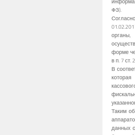
информац
ФЗ).
Согласно
01.02.20
органы,
осуществ
форме че
в п. 7 ст
В соотве
которая
кассовог
фискальн
указанног
Таким об
аппарат
данных о