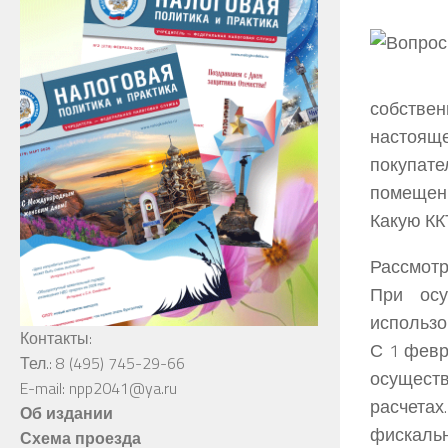
собстве
настояще
покупат
помещени
Какую КК
Рассмотр
При осу
использо
Контакты:
С 1 февр
Тел.: 8 (495) 745-29-66
осуществ
E-mail: npp2041@ya.ru
расчетах
Об издании
фискальн
Схема проезда