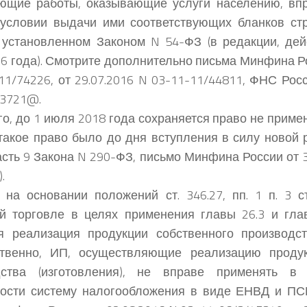
ющие работы, оказывающие услуги населению, впр
условии выдачи ими соответствующих бланков стр
 установленном Законом N 54-ФЗ (в редакции, де
6 года). Смотрите дополнительно письма Минфина Ро
11/74226, от 29.07.2016 N 03-11-11/44811, ФНС Росс
/3721@.
го, до 1 июля 2018 года сохраняется право не примен
такое право было до дня вступления в силу новой 
асть 9 Закона N 290-ФЗ, письмо Минфина России от 3
.
 на основании положений ст. 346.27, пп. 1 п. 3 с
ой торговле в целях применения главы 26.3 и гл
я реализация продукции собственного производств
ственно, ИП, осуществляющие реализацию продук
дства (изготовления), не вправе применять в
ности систему налогообложения в виде ЕНВД и ПС