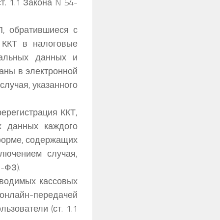
. 1.1 Закона N 54-
П, обратившиеся с
) ККТ в налоговые
кальных данных и
аны в электронной
случая, указанного
еререгистрация ККТ,
х данных каждого
 форме, содержащих
ключением случая,
0-ФЗ).
вводимых кассовых
онлайн-передачей
ьзователи (ст. 1.1