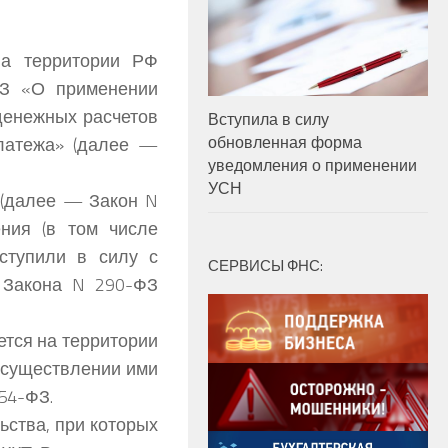
на территории РФ
ФЗ «О применении
денежных расчетов
Вступила в силу
обновленная форма
платежа» (далее —
уведомления о применении
УСН
 (далее — Закон N
ния (в том числе
ступили в силу с
СЕРВИСЫ ФНС:
7 Закона N 290-ФЗ
ется на территории
осуществлении ими
54-ФЗ.
ьства, при которых