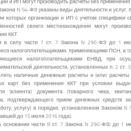
ции и ИП могут производить расчеты без применения К
 2 Закона N 54-ФЗ указаны виды деятельности и услуг
ии которых организации и ИП с учетом специфики с
бенностей своего местонахождения могут произво
ия ККТ.
м в силу части 7 ст. 7 Закона N 290-ФЗ до 1 ию
ся налогоплательщиками, применяющими ПСН, а та
яющиеся налогоплательщиками ЕНВД, при осущ
имательской деятельности, установленных п. 2 ст. 3
лять наличные денежные расчеты и (или) расчеты
ых карт без применения ККТ при условии выда
еля (клиента) документа (товарного чека, квита
та, подтверждающего прием денежных средств за
аботу, услугу) в порядке, установленном Законом N 
авшей до 15 июля 2016 года).
а основании части 8 ст. 7 Закона N 290-ФЗ) до 1 