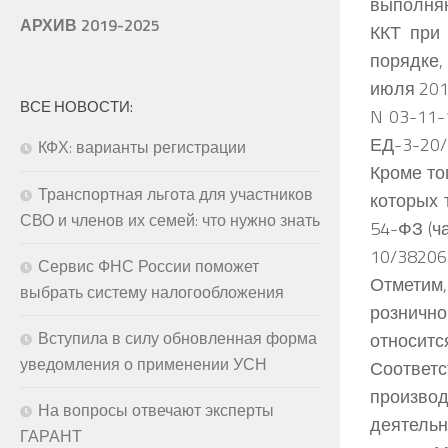
выполня
АРХИВ 2019-2025
ККТ при 
порядке,
июля 201
ВСЕ НОВОСТИ:
N 03-11-
ЕД-3-20
КФХ: варианты регистрации
Кроме то
Транспортная льгота для участников
которых 
СВО и членов их семей: что нужно знать
54-ФЗ (ч
10/38206)
Сервис ФНС России поможет
Отметим,
выбрать систему налогообложения
розничн
Вступила в силу обновленная форма
относитс
уведомления о применении УСН
Соответ
произво
На вопросы отвечают эксперты
деятель
ГАРАНТ