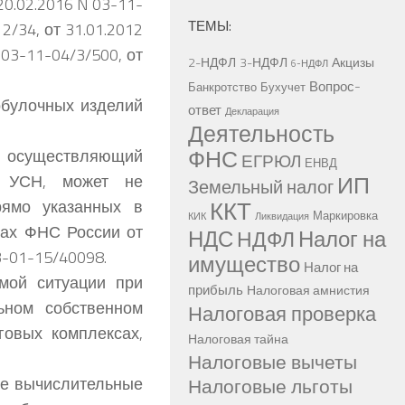
20.02.2016 N 03-11-
ТЕМЫ:
2/34, от 31.01.2012
 03-11-04/3/500, от
2-НДФЛ
3-НДФЛ
Акцизы
6-НДФЛ
Вопрос-
Банкротство
Бухучет
обулочных изделий
ответ
Декларация
Деятельность
ФНС
 осуществляющий
ЕГРЮЛ
ЕНВД
ИП
й УСН, может не
Земельный налог
ККТ
рямо указанных в
Маркировка
КИК
Ликвидация
мах ФНС России от
НДС
Налог на
НДФЛ
3-01-15/40098.
имущество
Налог на
мой ситуации при
прибыль
Налоговая амнистия
ьном собственном
Налоговая проверка
говых комплексах,
Налоговая тайна
Налоговые вычеты
ые вычислительные
Налоговые льготы