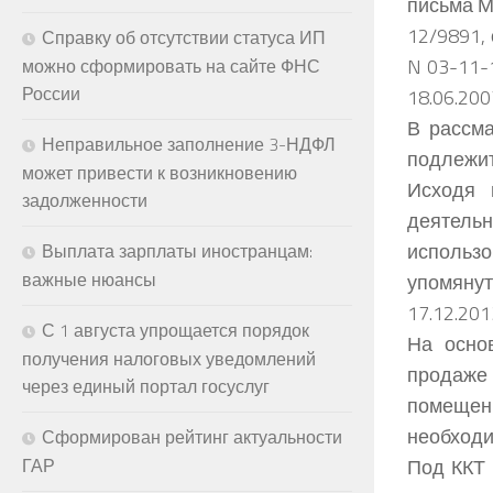
письма М
12/9891, 
Справку об отсутствии статуса ИП
N 03-11-1
можно сформировать на сайте ФНС
России
18.06.200
В рассм
Неправильное заполнение 3-НДФЛ
подлежит
может привести к возникновению
Исходя 
задолженности
деятель
использ
Выплата зарплаты иностранцам:
важные нюансы
упомянут
17.12.20
С 1 августа упрощается порядок
На осно
получения налоговых уведомлений
продаже
через единый портал госуслуг
помещени
необходи
Сформирован рейтинг актуальности
Под ККТ
ГАР