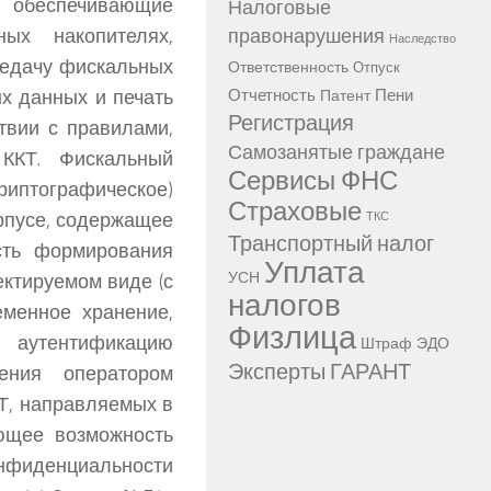
, обеспечивающие
Налоговые
ых накопителях,
правонарушения
Наследство
едачу фискальных
Ответственность
Отпуск
Отчетность
Пени
х данных и печать
Патент
Регистрация
твии с правилами,
Самозанятые граждане
ККТ. Фискальный
Сервисы ФНС
риптографическое)
Страховые
рпусе, содержащее
ТКС
Транспортный налог
сть формирования
Уплата
УСН
ктируемом виде (с
налогов
еменное хранение,
Физлица
 аутентификацию
Штраф
ЭДО
Эксперты ГАРАНТ
ения оператором
Т, направляемых в
ющее возможность
онфиденциальности