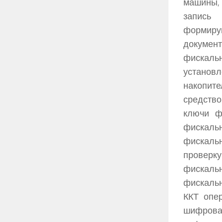
машины,
запись
формиру
документ
фискальн
установ
накопите
средство
ключи ф
фискальн
фискаль
проверк
фискаль
фискальн
ККТ опе
шифрован