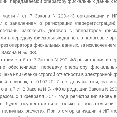
ии, передаваемой оператору фискальных данных (ст
 части 4 ст. 7 Закона N 290-ФЗ организации и И
17 с заявлением о регистрации (перерегистрации
 обязаны заключить договор с оператором фис
лять передачу фискальных данных в налоговые орг
рез оператора фискальных данных, за исключением 
. 2 Закона N 54-ФЗ.
тствии с ч. 6 ст. 7 Закона N 290-ФЗ регистрация и п
 не обеспечивает передачу оператору фискальны
о чека или бланка строгой отчетности в электронной
ый признак, с 01.02.2017 не допускаются, за ис
о в п. 7 ст. 2 Закона N 54-ФЗ (в редакции Закона N 29
разом, с 1 февраля 2017 года регистрация вновь 
ов будет осуществляться только с обязательной 
 наличных расчетах. При этом организации и ИП (пол