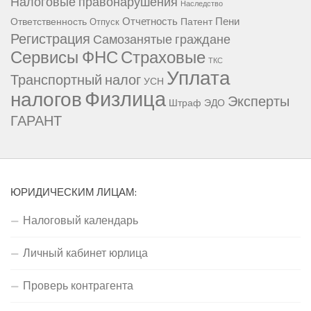
Налоговые правонарушения
Наследство
Отчетность
Пени
Ответственность
Патент
Отпуск
Регистрация
Самозанятые граждане
Сервисы ФНС
Страховые
ТКС
Уплата
Транспортный налог
УСН
Физлица
налогов
Эксперты
Штраф
ЭДО
ГАРАНТ
ЮРИДИЧЕСКИМ ЛИЦАМ:
Налоговый календарь
Личный кабинет юрлица
Проверь контрагента