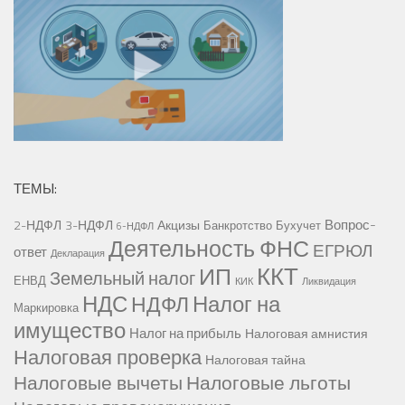
ТЕМЫ:
Вопрос-
2-НДФЛ
3-НДФЛ
Акцизы
Банкротство
Бухучет
6-НДФЛ
Деятельность ФНС
ЕГРЮЛ
ответ
Декларация
ККТ
ИП
Земельный налог
ЕНВД
КИК
Ликвидация
НДС
Налог на
НДФЛ
Маркировка
имущество
Налог на прибыль
Налоговая амнистия
Налоговая проверка
Налоговая тайна
Налоговые вычеты
Налоговые льготы