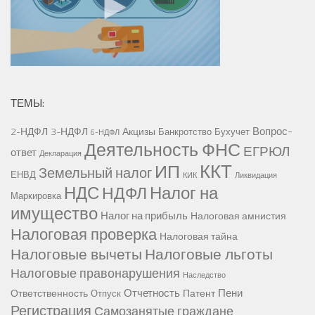
ТЕМЫ:
Вопрос-
2-НДФЛ
3-НДФЛ
Акцизы
Банкротство
Бухучет
6-НДФЛ
Деятельность ФНС
ЕГРЮЛ
ответ
Декларация
ККТ
ИП
Земельный налог
ЕНВД
КИК
Ликвидация
НДС
Налог на
НДФЛ
Маркировка
имущество
Налог на прибыль
Налоговая амнистия
Налоговая проверка
Налоговая тайна
Налоговые вычеты
Налоговые льготы
Налоговые правонарушения
Наследство
Отчетность
Пени
Ответственность
Патент
Отпуск
Регистрация
Самозанятые граждане