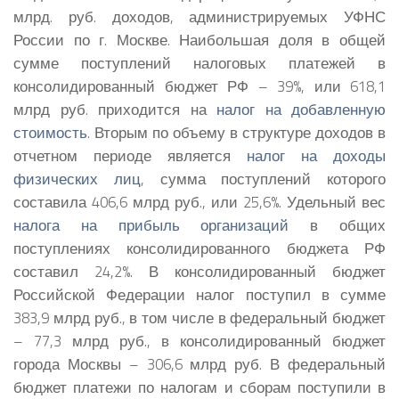
млрд. руб. доходов, администрируемых УФНС
России по г. Москве. Наибольшая доля в общей
сумме поступлений налоговых платежей в
консолидированны
й бюджет РФ – 39%, или 618,1
млрд руб. приходится на
налог на добавленную
стоимость
.
Вторым по объему в структуре доходов в
отчетном периоде является
налог на доходы
физических лиц
, сумма поступлений которого
составила 406,6 млрд руб., или 25,6%. Удельный вес
налога на прибыль организаций
в общих
поступлениях консолидированно
го бюджета РФ
составил 24,2%. В консолидированны
й бюджет
Российской Федерации налог поступил в сумме
383,9 млрд руб., в том числе в федеральный бюджет
– 77,3 млрд руб., в консолидированны
й бюджет
города Москвы – 306,6 млрд руб. В федеральный
бюджет платежи по налогам и сборам поступили в