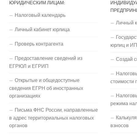
ЮРИДИЧЕСКИМ ЛИЦАМ:
ИНДИВИДУ
ПРЕДПРИН
Налоговый календарь
Личный 
Личный кабинет юрлица
Государс
Проверь контрагента
юрлиц и И
Предоставление сведений из
Создай с
ЕГРЮЛ и ЕГРИП
Налоговы
Открытые и общедоступные
стоимости 
сведения ЕГРН об иностранных
Налогов
организациях
режима на
Письма ФНС России, направленные
Калькуля
в адрес территориальных налоговых
органов
взносов