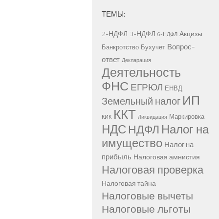
ТЕМЫ:
2-НДФЛ
3-НДФЛ
Акцизы
6-НДФЛ
Вопрос-
Банкротство
Бухучет
ответ
Декларация
Деятельность
ФНС
ЕГРЮЛ
ЕНВД
ИП
Земельный налог
ККТ
Маркировка
КИК
Ликвидация
НДС
Налог на
НДФЛ
имущество
Налог на
прибыль
Налоговая амнистия
Налоговая проверка
Налоговая тайна
Налоговые вычеты
Налоговые льготы