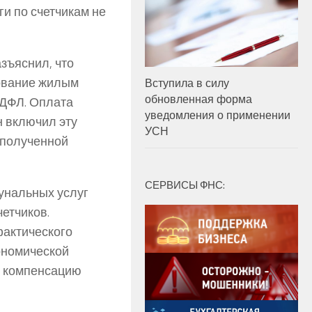
и по счетчикам не
зъяснил, что
зование жилым
Вступила в силу
обновленная форма
ДФЛ. Оплата
уведомления о применении
н включил эту
УСН
 полученной
СЕРВИСЫ ФНС:
унальных услуг
етчиков.
фактического
ономической
и компенсацию