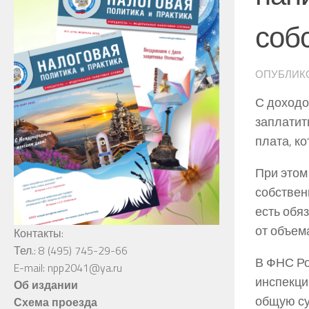
соб
ОПУБЛИК
С доходо
заплатит
плата, к
При этом
собственн
есть обя
от объем
Контакты:
Тел.: 8 (495) 745-29-66
В ФНС Ро
E-mail: npp2041@ya.ru
инспекци
Об издании
общую су
Схема проезда