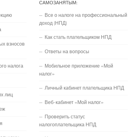
САМОЗАНЯТЫМ:
екцию
Все о налоге на профессиональный
доход (НПД)
а
Как стать плательщиком НПД
ых взносов
Ответы на вопросы
ого налога
Мобильное приложение «Мой
налог»
Личный кабинет плательщика НПД
их лиц
Веб-кабинет «Мой налог»
еж
Проверить статус
я
налогоплательщика НПД