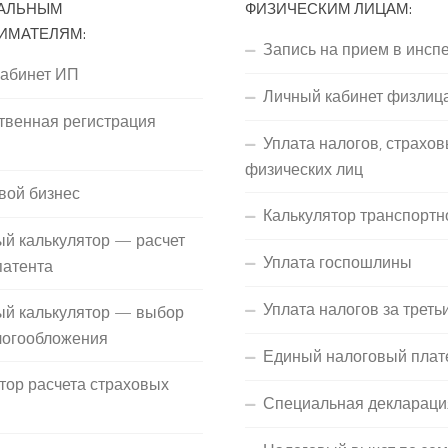
АЛЬНЫМ
ФИЗИЧЕСКИМ ЛИЦАМ:
ИМАТЕЛЯМ:
Запись на прием в инсп
кабинет ИП
Личный кабинет физлиц
твенная регистрация
Уплата налогов, страхов
П
физических лиц
вой бизнес
Калькулятор транспортн
й калькулятор — расчет
Уплата госпошлины
патента
Уплата налогов за треть
ый калькулятор — выбор
логообложения
Единый налоговый плат
тор расчета страховых
Специальная деклараци