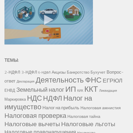
ТЕМЫ:
Вопрос-
2-НДФЛ
3-НДФЛ
Акцизы
Банкротство
Бухучет
6-НДФЛ
Деятельность ФНС
ЕГРЮЛ
ответ
Декларация
ККТ
ИП
Земельный налог
ЕНВД
КИК
Ликвидация
НДС
Налог на
НДФЛ
Маркировка
имущество
Налог на прибыль
Налоговая амнистия
Налоговая проверка
Налоговая тайна
Налоговые вычеты
Налоговые льготы
Налоговые правонарушения
Наследство