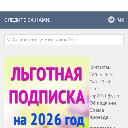
СЛЕДИТЕ ЗА НАМИ:
Контакты:
Тел.: 8 (495)
745-29-66
E-mail:
npp2041@ya.ru
Об издании
Схема
проезда