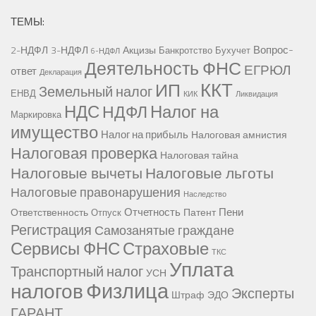
ТЕМЫ:
Вопрос-
2-НДФЛ
3-НДФЛ
Акцизы
Банкротство
Бухучет
6-НДФЛ
Деятельность ФНС
ЕГРЮЛ
ответ
Декларация
ККТ
ИП
Земельный налог
ЕНВД
КИК
Ликвидация
НДС
Налог на
НДФЛ
Маркировка
имущество
Налог на прибыль
Налоговая амнистия
Налоговая проверка
Налоговая тайна
Налоговые вычеты
Налоговые льготы
Налоговые правонарушения
Наследство
Отчетность
Пени
Ответственность
Патент
Отпуск
Регистрация
Самозанятые граждане
Сервисы ФНС
Страховые
ТКС
Уплата
Транспортный налог
УСН
Физлица
налогов
Эксперты
Штраф
ЭДО
ГАРАНТ