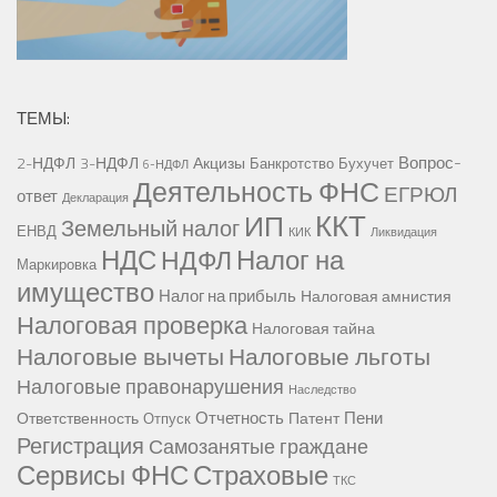
ТЕМЫ:
Вопрос-
2-НДФЛ
3-НДФЛ
Акцизы
Банкротство
Бухучет
6-НДФЛ
Деятельность ФНС
ЕГРЮЛ
ответ
Декларация
ККТ
ИП
Земельный налог
ЕНВД
КИК
Ликвидация
НДС
Налог на
НДФЛ
Маркировка
имущество
Налог на прибыль
Налоговая амнистия
Налоговая проверка
Налоговая тайна
Налоговые вычеты
Налоговые льготы
Налоговые правонарушения
Наследство
Отчетность
Пени
Ответственность
Патент
Отпуск
Регистрация
Самозанятые граждане
Сервисы ФНС
Страховые
ТКС