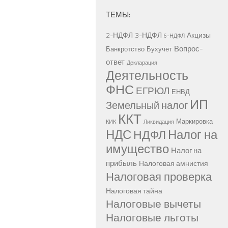
ТЕМЫ:
2-НДФЛ
3-НДФЛ
Акцизы
6-НДФЛ
Вопрос-
Банкротство
Бухучет
ответ
Декларация
Деятельность
ФНС
ЕГРЮЛ
ЕНВД
ИП
Земельный налог
ККТ
Маркировка
КИК
Ликвидация
НДС
Налог на
НДФЛ
имущество
Налог на
прибыль
Налоговая амнистия
Налоговая проверка
Налоговая тайна
Налоговые вычеты
Налоговые льготы