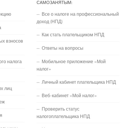
САМОЗАНЯТЫМ:
екцию
Все о налоге на профессиональный
доход (НПД)
а
Как стать плательщиком НПД
ых взносов
Ответы на вопросы
ого налога
Мобильное приложение «Мой
налог»
Личный кабинет плательщика НПД
их лиц
Веб-кабинет «Мой налог»
еж
Проверить статус
я
налогоплательщика НПД