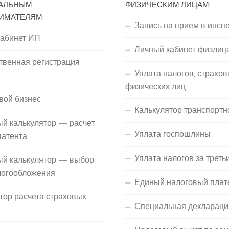
АЛЬНЫМ
ФИЗИЧЕСКИМ ЛИЦАМ:
ИМАТЕЛЯМ:
Запись на прием в инсп
кабинет ИП
Личный кабинет физлиц
твенная регистрация
Уплата налогов, страхов
П
физических лиц
вой бизнес
Калькулятор транспортн
й калькулятор — расчет
Уплата госпошлины
патента
Уплата налогов за треть
ый калькулятор — выбор
логообложения
Единый налоговый плат
тор расчета страховых
Специальная деклараци