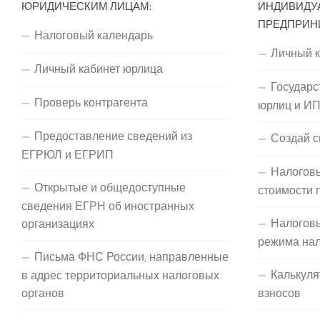
ЮРИДИЧЕСКИМ ЛИЦАМ:
ИНДИВИДУ
ПРЕДПРИН
Налоговый календарь
Личный 
Личный кабинет юрлица
Государс
Проверь контрагента
юрлиц и И
Предоставление сведений из
Создай с
ЕГРЮЛ и ЕГРИП
Налоговы
Открытые и общедоступные
стоимости 
сведения ЕГРН об иностранных
Налогов
организациях
режима на
Письма ФНС России, направленные
Калькуля
в адрес территориальных налоговых
органов
взносов