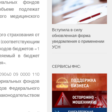
риальных фондов
объеме подлежат
ого медицинского
Вступила в силу
го страхования от
обновленная форма
 (соответствующим
уведомления о применении
УСН
ходов бюджетов «1
сляемый в бюджет
я».
СЕРВИСЫ ФНС:
09040 09 0000 110
ориальных фондов
одов Федерального
законодательством