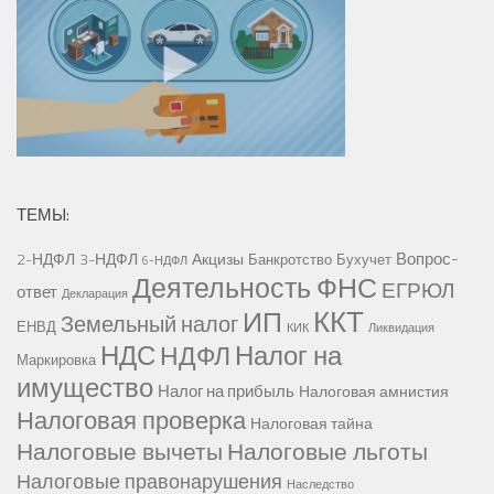
ТЕМЫ:
Вопрос-
2-НДФЛ
3-НДФЛ
Акцизы
Банкротство
Бухучет
6-НДФЛ
Деятельность ФНС
ЕГРЮЛ
ответ
Декларация
ККТ
ИП
Земельный налог
ЕНВД
КИК
Ликвидация
НДС
Налог на
НДФЛ
Маркировка
имущество
Налог на прибыль
Налоговая амнистия
Налоговая проверка
Налоговая тайна
Налоговые вычеты
Налоговые льготы
Налоговые правонарушения
Наследство