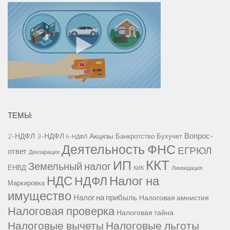
ТЕМЫ:
Вопрос-
2-НДФЛ
3-НДФЛ
Акцизы
Банкротство
Бухучет
6-НДФЛ
Деятельность ФНС
ЕГРЮЛ
ответ
Декларация
ККТ
ИП
Земельный налог
ЕНВД
КИК
Ликвидация
НДС
Налог на
НДФЛ
Маркировка
имущество
Налог на прибыль
Налоговая амнистия
Налоговая проверка
Налоговая тайна
Налоговые вычеты
Налоговые льготы