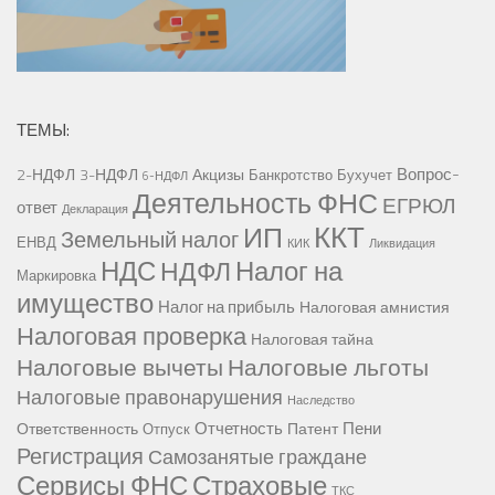
ТЕМЫ:
Вопрос-
2-НДФЛ
3-НДФЛ
Акцизы
Банкротство
Бухучет
6-НДФЛ
Деятельность ФНС
ЕГРЮЛ
ответ
Декларация
ККТ
ИП
Земельный налог
ЕНВД
КИК
Ликвидация
НДС
Налог на
НДФЛ
Маркировка
имущество
Налог на прибыль
Налоговая амнистия
Налоговая проверка
Налоговая тайна
Налоговые вычеты
Налоговые льготы
Налоговые правонарушения
Наследство
Отчетность
Пени
Ответственность
Патент
Отпуск
Регистрация
Самозанятые граждане
Сервисы ФНС
Страховые
ТКС