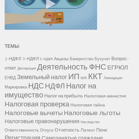
ТЕМЫ:
Вопрос-
2-НДФЛ
3-НДФЛ
Акцизы
Банкротство
Бухучет
6-НДФЛ
Деятельность ФНС
ЕГРЮЛ
ответ
Декларация
ККТ
ИП
Земельный налог
ЕНВД
КИК
Ликвидация
НДС
Налог на
НДФЛ
Маркировка
имущество
Налог на прибыль
Налоговая амнистия
Налоговая проверка
Налоговая тайна
Налоговые вычеты
Налоговые льготы
Налоговые правонарушения
Наследство
Отчетность
Пени
Ответственность
Патент
Отпуск
Регистрация
Самозанятые граждане