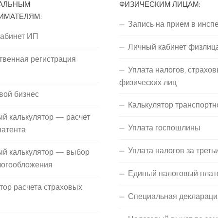
АЛЬНЫМ
ФИЗИЧЕСКИМ ЛИЦАМ:
ИМАТЕЛЯМ:
Запись на прием в инсп
кабинет ИП
Личный кабинет физлиц
твенная регистрация
Уплата налогов, страхов
П
физических лиц
вой бизнес
Калькулятор транспортн
й калькулятор — расчет
Уплата госпошлины
патента
Уплата налогов за треть
ый калькулятор — выбор
логообложения
Единый налоговый плат
тор расчета страховых
Специальная деклараци