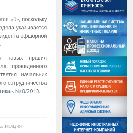
тся «0», поскольку
аздела указывается
езидента офшорной
.
ия новых правил
ла, проведенного
тветил начальник
го сотрудничества
тика», № 8/2013
.
БЛИКАЦИЯ