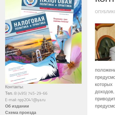
ОПУБЛИК
положен
предусмо
которых
Контакты:
доходов
Тел.: 8 (495) 745-29-66
приводи
E-mail: npp2041@ya.ru
предусмот
Об издании
Схема проезда