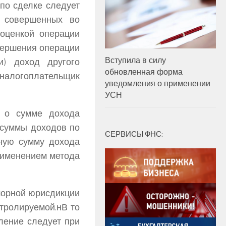
 по сделке следует
, совершенных во
 оценкой операции
вершения операции
Вступила в силу
и) доход другого
обновленная форма
 налогоплательщик
уведомления о применении
УСН
я о сумме дохода
ь суммы доходов по
СЕРВИСЫ ФНС:
тную сумму дохода
применением метода
шорной юрисдикции
нтролируемой.нВ то
ление следует при