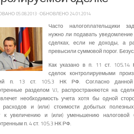
ОВАНО
05.08.2013
· ОБНОВЛЕНО
24.01.2014
Часто налогоплательщики зад
нужно ли подавать уведомление
сделках, если не доходы, а р
превысили суммовой порог. Безус
Как указано в п. 11 ст. 105.14
сделок контролируемыми произ
ий п. 13 ст. 105.3 НК РФ. Согласно данной
тренные разделом V.I, распространяются на сдел
 влечет необходимость учета хотя бы одной стор
, расходов и (или) стоимости добытых полезных
т к увеличению и (или) уменьшению налоговой 
ренным п. 4 ст. 105.3 НК РФ.