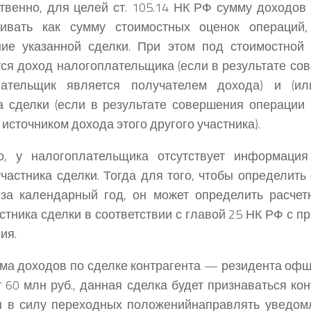
твенно, для целей ст. 105.14 НК РФ сумму доходов
ривать как сумму стоимостных оценок операций
ние указанной сделки. При этом под стоимостной
ся доход налогоплательщика (если в результате со
лательщик является получателем дохода) и (ил
а сделки (если в результате совершения операции
 источником дохода этого другого участника).
о, у налогоплательщика отсутствует информаци
участника сделки. Тогда для того, чтобы определит
 за календарный год, он может определить расче
астника сделки в соответствии с главой 25 НК РФ с 
ия.
ма доходов по сделке контрагента — резидента оф
 60 млн руб., данная сделка будет признаваться ко
я в силу переходных положенийнаправлять уведом