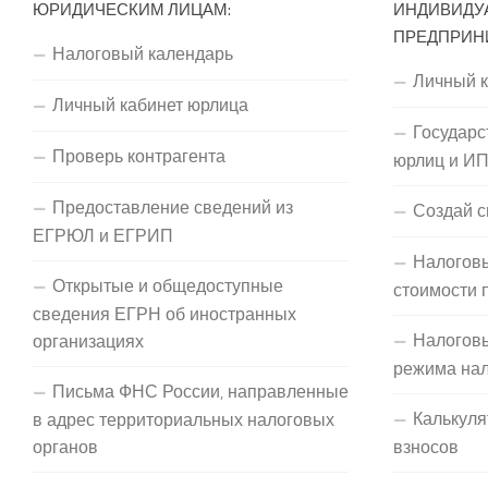
ЮРИДИЧЕСКИМ ЛИЦАМ:
ИНДИВИДУ
ПРЕДПРИН
Налоговый календарь
Личный 
Личный кабинет юрлица
Государс
Проверь контрагента
юрлиц и И
Предоставление сведений из
Создай с
ЕГРЮЛ и ЕГРИП
Налоговы
Открытые и общедоступные
стоимости 
сведения ЕГРН об иностранных
Налогов
организациях
режима на
Письма ФНС России, направленные
Калькуля
в адрес территориальных налоговых
органов
взносов