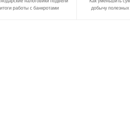
снодарские налоговики подвели
Как уменьшить сум
итоги работы с банкротами
добычу полезных