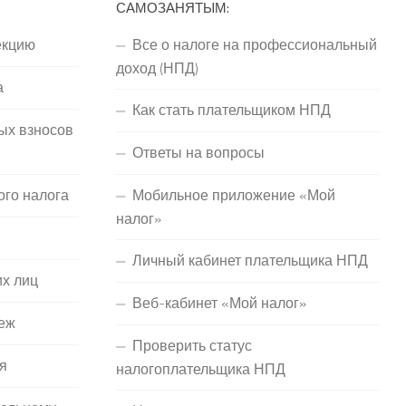
САМОЗАНЯТЫМ:
екцию
Все о налоге на профессиональный
доход (НПД)
а
Как стать плательщиком НПД
ых взносов
Ответы на вопросы
ого налога
Мобильное приложение «Мой
налог»
Личный кабинет плательщика НПД
их лиц
Веб-кабинет «Мой налог»
еж
Проверить статус
я
налогоплательщика НПД