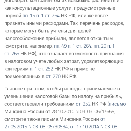
договора с контрагентом их возможно расценить и
как консультационные услуги, предусмотренные
нормой
пп. 15 п. 1 ст. 264
НК РФ, или же вовсе
признать иными расходами. Так, перечень расходов,
которые могут быть учтены для целей
налогообложения прибыли, является открытым
(смотрите, например,
пп. 49 п. 1 ст. 264
,
пп. 20 п. 1
ст. 265
НК РФ), что означает возможность признания
в налоговом учете любых затрат, удовлетворяющих
критериям
п. 1 ст. 252
НК РФ и прямо не
поименованных в
ст. 270
НК РФ.
Главное при этом, чтобы расходы, принимаемые в
уменьшение налоговой базы по налогу на прибыль,
соответствовали требованиям
ст. 252
НК РФ (
письмо
Минфина России от 28.10.2010 N 03-03-06/1/669,
смотрите также письма Минфина России
от
27.05.2015 N 03-08-05/30534
,
от 17.10.2014 N 03-08-