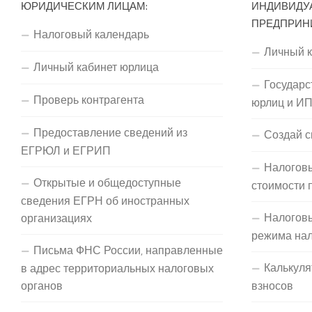
ЮРИДИЧЕСКИМ ЛИЦАМ:
ИНДИВИДУ
ПРЕДПРИН
Налоговый календарь
Личный 
Личный кабинет юрлица
Государс
Проверь контрагента
юрлиц и И
Предоставление сведений из
Создай с
ЕГРЮЛ и ЕГРИП
Налоговы
Открытые и общедоступные
стоимости 
сведения ЕГРН об иностранных
Налогов
организациях
режима на
Письма ФНС России, направленные
Калькуля
в адрес территориальных налоговых
органов
взносов