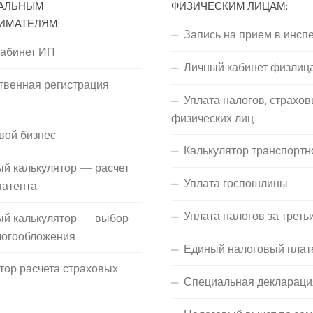
АЛЬНЫМ
ФИЗИЧЕСКИМ ЛИЦАМ:
ИМАТЕЛЯМ:
Запись на прием в инсп
кабинет ИП
Личный кабинет физлиц
твенная регистрация
Уплата налогов, страхов
П
физических лиц
вой бизнес
Калькулятор транспортн
й калькулятор — расчет
Уплата госпошлины
патента
Уплата налогов за треть
ый калькулятор — выбор
логообложения
Единый налоговый плат
тор расчета страховых
Специальная деклараци