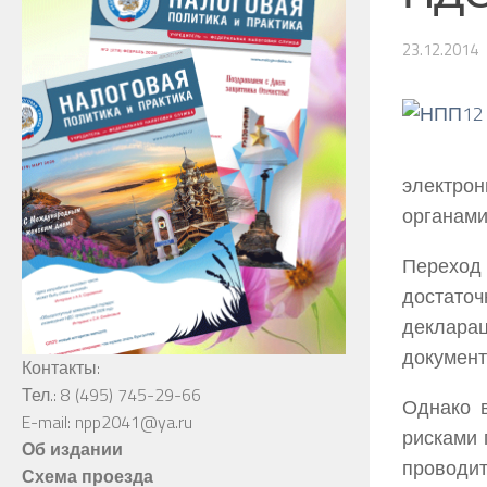
23.12.2014
электро
органами
Переход
достато
деклар
документ
Контакты:
Тел.: 8 (495) 745-29-66
Однако 
E-mail: npp2041@ya.ru
рисками 
Об издании
проводит
Схема проезда