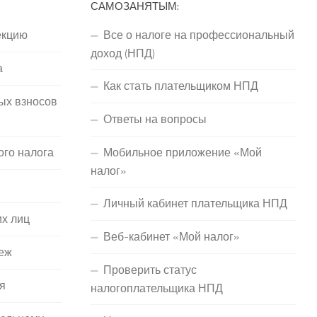
САМОЗАНЯТЫМ:
екцию
Все о налоге на профессиональный
доход (НПД)
а
Как стать плательщиком НПД
ых взносов
Ответы на вопросы
ого налога
Мобильное приложение «Мой
налог»
Личный кабинет плательщика НПД
их лиц
Веб-кабинет «Мой налог»
еж
Проверить статус
я
налогоплательщика НПД