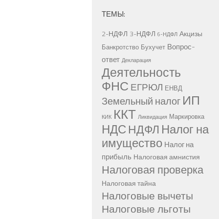
ТЕМЫ:
2-НДФЛ
3-НДФЛ
Акцизы
6-НДФЛ
Вопрос-
Банкротство
Бухучет
ответ
Декларация
Деятельность
ФНС
ЕГРЮЛ
ЕНВД
ИП
Земельный налог
ККТ
Маркировка
КИК
Ликвидация
НДС
Налог на
НДФЛ
имущество
Налог на
прибыль
Налоговая амнистия
Налоговая проверка
Налоговая тайна
Налоговые вычеты
Налоговые льготы