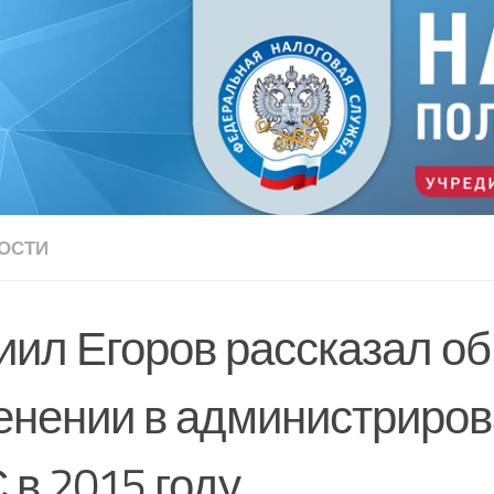
ОСТИ
иил Егоров рассказал об
енении в администриро
 в 2015 году