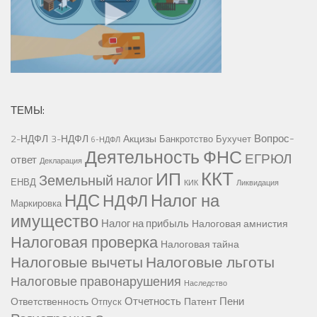
ТЕМЫ:
Вопрос-
2-НДФЛ
3-НДФЛ
Акцизы
Банкротство
Бухучет
6-НДФЛ
Деятельность ФНС
ЕГРЮЛ
ответ
Декларация
ККТ
ИП
Земельный налог
ЕНВД
КИК
Ликвидация
НДС
Налог на
НДФЛ
Маркировка
имущество
Налог на прибыль
Налоговая амнистия
Налоговая проверка
Налоговая тайна
Налоговые вычеты
Налоговые льготы
Налоговые правонарушения
Наследство
Отчетность
Пени
Ответственность
Патент
Отпуск