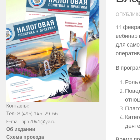
ОПУБЛИК
11 февра
вебинар 
для само
оператив
В програ
Роль 
Повед
отно
Контакты:
Платф
Тел.: 8 (495) 745-29-66
Катег
E-mail: npp2041@ya.ru
деяте
Об издании
Схема проезда
Время пр