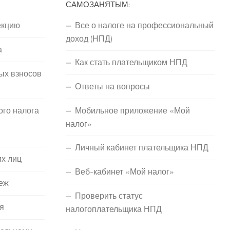
САМОЗАНЯТЫМ:
екцию
Все о налоге на профессиональный
доход (НПД)
а
Как стать плательщиком НПД
ых взносов
Ответы на вопросы
ого налога
Мобильное приложение «Мой
налог»
Личный кабинет плательщика НПД
их лиц
Веб-кабинет «Мой налог»
еж
Проверить статус
я
налогоплательщика НПД