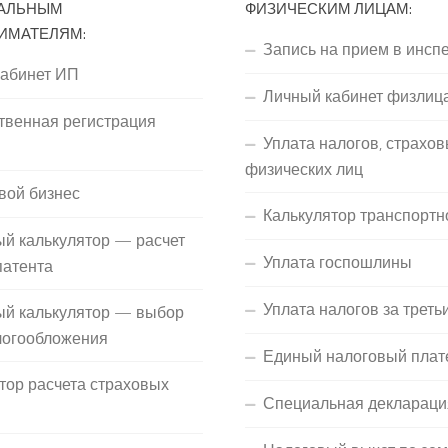
АЛЬНЫМ
ФИЗИЧЕСКИМ ЛИЦАМ:
ИМАТЕЛЯМ:
Запись на прием в инсп
кабинет ИП
Личный кабинет физлиц
твенная регистрация
Уплата налогов, страхов
П
физических лиц
вой бизнес
Калькулятор транспортн
й калькулятор — расчет
Уплата госпошлины
патента
Уплата налогов за треть
ый калькулятор — выбор
логообложения
Единый налоговый плат
тор расчета страховых
Специальная деклараци