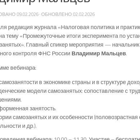
ОВАНО
09.02.2026
· ОБНОВЛЕНО
02.02.2026
ля редакция журнала «Налоговая политика и практи
на тему «Промежуточные итоги эксперимента по уст
занятых». Главный спикер мероприятия — начальник
ного контроля ФНС России
Владимир Мальцев
.
мме вебинара:
самозанятости в экономике страны и в структуре дох
енческие модели самозанятых: сопоставление с тр
шениями.
орменная занятость.
ории самозанятых и их особенности (половозрастная 
льности и др.).
оведения вебинара: 10.00 – 11.30. Участие – бесплатн