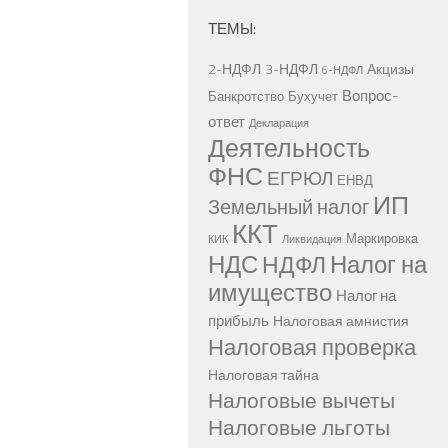
ТЕМЫ:
2-НДФЛ
3-НДФЛ
Акцизы
6-НДФЛ
Вопрос-
Банкротство
Бухучет
ответ
Декларация
Деятельность
ФНС
ЕГРЮЛ
ЕНВД
ИП
Земельный налог
ККТ
Маркировка
КИК
Ликвидация
НДС
Налог на
НДФЛ
имущество
Налог на
прибыль
Налоговая амнистия
Налоговая проверка
Налоговая тайна
Налоговые вычеты
Налоговые льготы