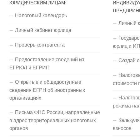
ЮРИДИЧЕСКИМ ЛИЦАМ:
ИНДИВИДУ
ПРЕДПРИН
Налоговый календарь
Личный 
Личный кабинет юрлица
Государс
Проверь контрагента
юрлиц и И
Предоставление сведений из
Создай с
ЕГРЮЛ и ЕГРИП
Налоговы
Открытые и общедоступные
стоимости 
сведения ЕГРН об иностранных
Налогов
организациях
режима на
Письма ФНС России, направленные
Калькуля
в адрес территориальных налоговых
органов
взносов