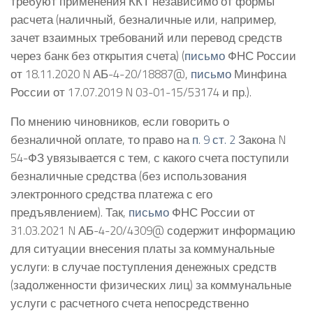
требуют применения ККТ независимо от формы
расчета (наличный, безналичные или, например,
зачет взаимных требований или перевод средств
через банк без открытия счета) (
письмо
ФНС России
от 18.11.2020 N АБ-4-20/18887@,
письмо
Минфина
России от 17.07.2019 N 03-01-15/53174 и пр.).
По мнению чиновников, если говорить о
безналичной оплате, то право на
п. 9 ст. 2
Закона N
54-ФЗ увязывается с тем, с какого счета поступили
безналичные средства (без использования
электронного средства платежа с его
предъявлением). Так,
письмо
ФНС России от
31.03.2021 N АБ-4-20/4309@ содержит информацию
для ситуации внесения платы за коммунальные
услуги: в случае поступления денежных средств
(задолженности физических лиц) за коммунальные
услуги с расчетного счета непосредственно