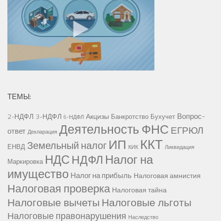
ТЕМЫ:
Вопрос-
2-НДФЛ
3-НДФЛ
Акцизы
Банкротство
Бухучет
6-НДФЛ
Деятельность ФНС
ЕГРЮЛ
ответ
Декларация
ККТ
ИП
Земельный налог
ЕНВД
КИК
Ликвидация
НДС
Налог на
НДФЛ
Маркировка
имущество
Налог на прибыль
Налоговая амнистия
Налоговая проверка
Налоговая тайна
Налоговые вычеты
Налоговые льготы
Налоговые правонарушения
Наследство