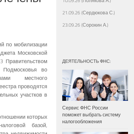
10.09.26 (Полякова А.)
21.09.26 (Сердюкова С.)
23.09.26 (Сорокин А.)
ий по мобилизации
юджета Московской
13 Правительством
ДЕЯТЕЛЬНОСТЬ ФНС:
и Подмосковья во
нами местного
еестра проводятся
ельных участков в
Сервис ФНС России
поможет выбрать систему
отношении которых
налогообложения
алоговой базой,
стра недвижимости