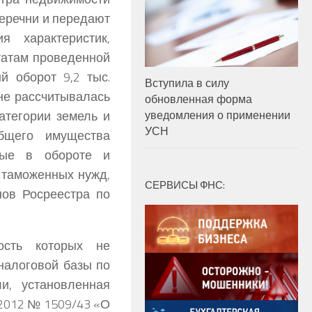
еречни и передают
 характеристик,
татам проведенной
й оборот 9,2 тыс.
Вступила в силу
 не рассчитывалась
обновленная форма
атегории земель и
уведомления о применении
УСН
общего имущества
нные в обороте и
 таможенных нужд,
СЕРВИСЫ ФНС:
нов Росреестра по
ость которых не
 налоговой базы по
и, установленная
.2012 № 1509/43 «О