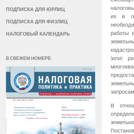
налоговы
ПОДПИСКА ДЛЯ ЮРЛИЦ
их в ор
ПОДПИСКА ДЛЯ ФИЗЛИЦ
необходи
работы 
НАЛОГОВЫЙ КАЛЕНДАРЬ
земельны
кадастро
(или) р
В СВЕЖЕМ НОМЕРЕ:
многокв
предоста
земельны
запросам
В отнош
определе
земельн
Постанов