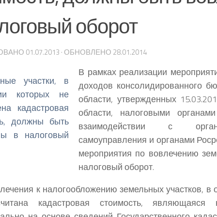
алоговый оборот
ОВАНО
01.07.2013
· ОБНОВЛЕНО
28.01.2014
В рамках реализации мероприят
доходов консолидированного б
области, утвержденных 15.03.20
области, налоговыми органам
взаимодействии с орга
самоуправления и органами Роср
мероприятия по вовлечению зем
налоговый оборот.
лечения к налогообложению земельных участков, в 
читана кадастровая стоимость, являющаяся н
ально на основе сведений Государственного када