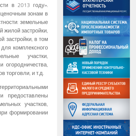
сти в 2013 году».
оценочным зонам в
стности: земельные
й жилой застройки,
 застройки, в том
 для комплексного
льные участки,
и огородничества,
 торговли, и т.д.
территориальными
ти предоставлены
ельных участков,
 при формировании