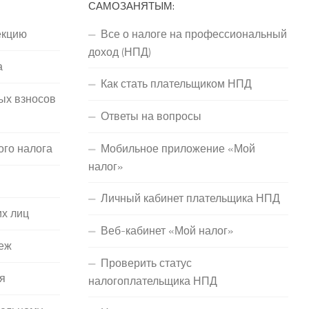
САМОЗАНЯТЫМ:
екцию
Все о налоге на профессиональный
доход (НПД)
а
Как стать плательщиком НПД
ых взносов
Ответы на вопросы
ого налога
Мобильное приложение «Мой
налог»
Личный кабинет плательщика НПД
их лиц
Веб-кабинет «Мой налог»
еж
Проверить статус
я
налогоплательщика НПД