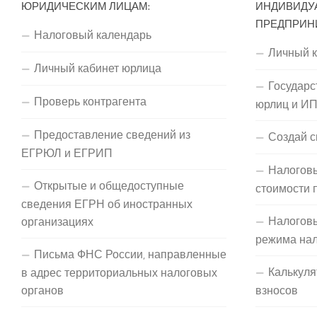
ЮРИДИЧЕСКИМ ЛИЦАМ:
ИНДИВИДУ
ПРЕДПРИН
Налоговый календарь
Личный 
Личный кабинет юрлица
Государс
Проверь контрагента
юрлиц и И
Предоставление сведений из
Создай с
ЕГРЮЛ и ЕГРИП
Налоговы
Открытые и общедоступные
стоимости 
сведения ЕГРН об иностранных
Налогов
организациях
режима на
Письма ФНС России, направленные
Калькуля
в адрес территориальных налоговых
органов
взносов