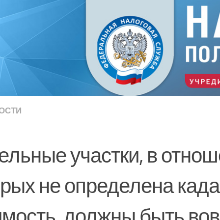
ОСТИ
ельные участки, в отно
орых не определена кад
имость, должны быть во