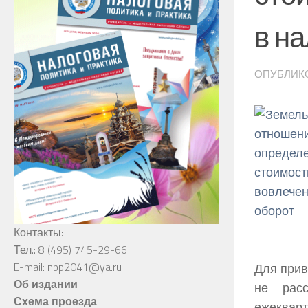
в н
ОПУБЛИК
Контакты:
Тел.: 8 (495) 745-29-66
E-mail: npp2041@ya.ru
Для прив
Об издании
не расс
Схема проезда
ежекварт