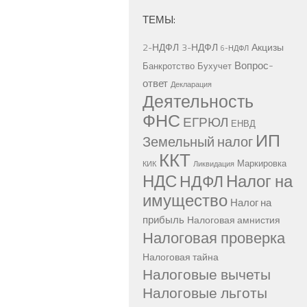
ТЕМЫ:
2-НДФЛ
3-НДФЛ
Акцизы
6-НДФЛ
Вопрос-
Банкротство
Бухучет
ответ
Декларация
Деятельность
ФНС
ЕГРЮЛ
ЕНВД
ИП
Земельный налог
ККТ
Маркировка
КИК
Ликвидация
НДС
Налог на
НДФЛ
имущество
Налог на
прибыль
Налоговая амнистия
Налоговая проверка
Налоговая тайна
Налоговые вычеты
Налоговые льготы