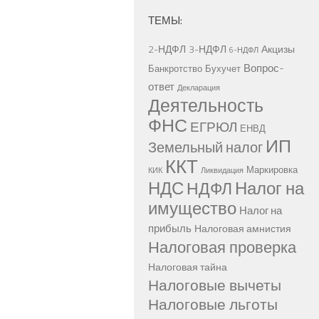
ТЕМЫ:
2-НДФЛ
3-НДФЛ
Акцизы
6-НДФЛ
Вопрос-
Банкротство
Бухучет
ответ
Декларация
Деятельность
ФНС
ЕГРЮЛ
ЕНВД
ИП
Земельный налог
ККТ
Маркировка
КИК
Ликвидация
НДС
Налог на
НДФЛ
имущество
Налог на
прибыль
Налоговая амнистия
Налоговая проверка
Налоговая тайна
Налоговые вычеты
Налоговые льготы