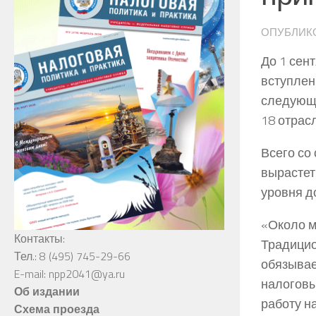
ОПУБЛИК
До 1 сен
вступлен
следующе
18 отрас
Всего со
вырастет
уровня д
«Около м
Контакты:
Традицио
Тел.: 8 (495) 745-29-66
обязывае
E-mail: npp2041@ya.ru
налоговы
Об издании
работу н
Схема проезда