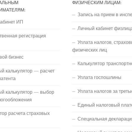
АЛЬНЫМ
ФИЗИЧЕСКИМ ЛИЦАМ:
ИМАТЕЛЯМ:
Запись на прием в инсп
кабинет ИП
Личный кабинет физлиц
твенная регистрация
Уплата налогов, страхов
П
физических лиц
вой бизнес
Калькулятор транспортн
й калькулятор — расчет
Уплата госпошлины
патента
Уплата налогов за треть
ый калькулятор — выбор
логообложения
Единый налоговый плат
тор расчета страховых
Специальная деклараци