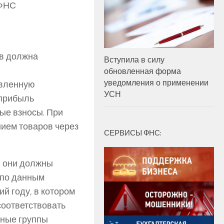
 ФНС
ов должна
Вступила в силу
обновленная форма
уведомления о применении
авленную
УСН
 прибыль
ые взносы. При
нием товаров через
СЕРВИСЫ ФНС:
– они должны
 по данным
й году, в котором
соответствовать
нные группы