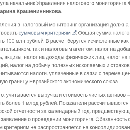
ула начальник Управления налогового мониторинга
арина Крашенинникова
.
пления в налоговый мониторинг организация должна
твовать
суммовым критериям
. Общая сумма налог
ь 100 млн рублей. В расчет берутся исчисленные как
ательщиком, так и налоговым агентом, налог на доб
ь, акцизы, налог на доходы физических лиц, налог на
ций, налог на добычу полезных ископаемых и страхов
учитываются налоги, уплаченные в связи с перемеще
ую границу Евразийского экономического союза.
го, учитывается выручка и стоимость чистых активов 
ть более 1 млрд рублей. Показатели рассчитываются
рской отчетности за календарный год, предшествующи
 заявление о проведении мониторинга. Обязанность 
 критериям не распространяется на консолидирова