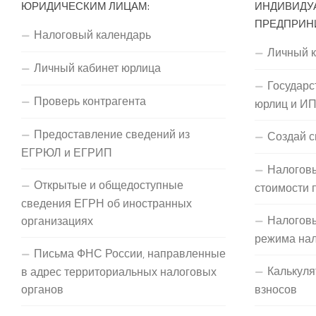
ЮРИДИЧЕСКИМ ЛИЦАМ:
ИНДИВИДУ
ПРЕДПРИН
Налоговый календарь
Личный 
Личный кабинет юрлица
Государс
Проверь контрагента
юрлиц и И
Предоставление сведений из
Создай с
ЕГРЮЛ и ЕГРИП
Налоговы
Открытые и общедоступные
стоимости 
сведения ЕГРН об иностранных
Налогов
организациях
режима на
Письма ФНС России, направленные
Калькуля
в адрес территориальных налоговых
органов
взносов