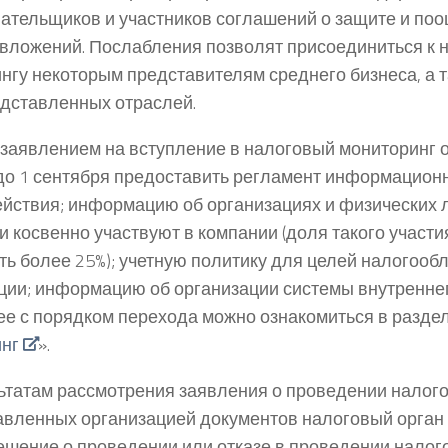
ательщиков и участников соглашений о защите и по
вложений. Послабления позволят присоединиться к 
нгу некоторым представителям среднего бизнеса, а 
дставленных отраслей.
 заявлением на вступление в налоговый мониторинг 
до 1 сентября предоставить регламент информацион
йствия; информацию об организациях и физических 
и косвенно участвуют в компании (доля такого участ
ть более 25%); учетную политику для целей налогооб
ции; информацию об организации системы внутреннег
е с порядком перехода можно ознакомиться в раздел
нг
».
ьтатам рассмотрения заявления о проведении налог
авленных организацией документов налоговый орган 
ешение о проведении или отказе в проведении налог