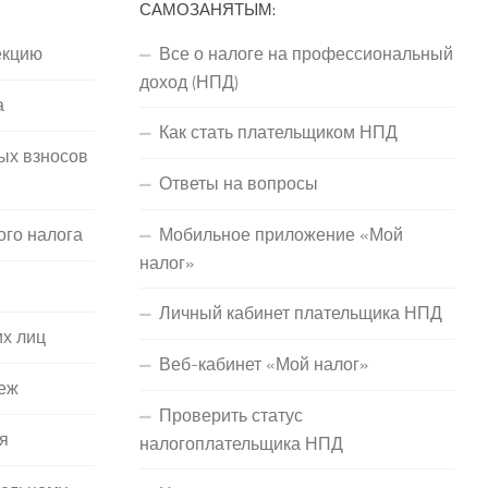
САМОЗАНЯТЫМ:
екцию
Все о налоге на профессиональный
доход (НПД)
а
Как стать плательщиком НПД
ых взносов
Ответы на вопросы
ого налога
Мобильное приложение «Мой
налог»
Личный кабинет плательщика НПД
их лиц
Веб-кабинет «Мой налог»
еж
Проверить статус
я
налогоплательщика НПД