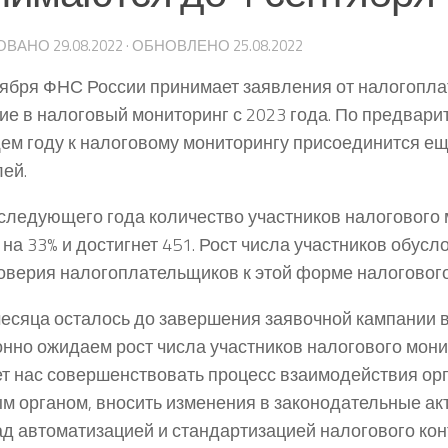
ОВАНО
29.08.2022
· ОБНОВЛЕНО
25.08.2022
тября ФНС России принимает заявления от налогопл
ие в налоговый мониторинг с 2023 года. По предвар
м году к налоговому мониторингу присоединится ещ
лей.
 следующего года количество участников налогового
 на 33% и достигнет 451. Рост числа участников обу
оверия налогоплательщиков к этой форме налогового
есяца осталось до завершения заявочной кампании в 
нно ожидаем рост числа участников налогового мони
т нас совершенствовать процесс взаимодействия орг
м органом, вносить изменения в законодательные ак
ад автоматизацией и стандартизацией налогового ко