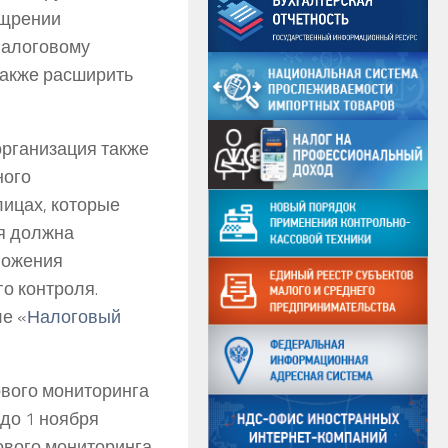
ощрении
налоговому
также расширить
организация также
ного
лицах, которые
ия должна
ложения
о контроля.
е «
Налоговый
ового мониторинга
до 1 ноября
ового мониторинга.