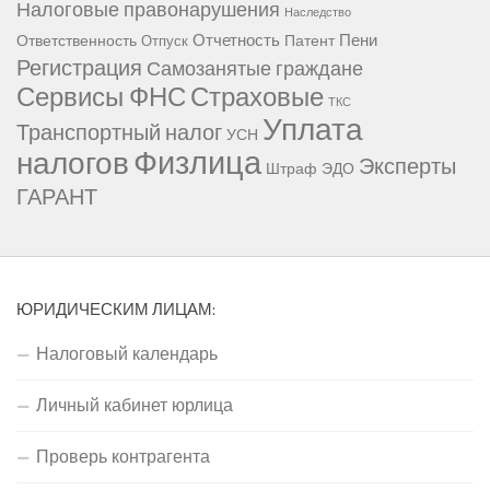
Налоговые правонарушения
Наследство
Отчетность
Пени
Ответственность
Патент
Отпуск
Регистрация
Самозанятые граждане
Сервисы ФНС
Страховые
ТКС
Уплата
Транспортный налог
УСН
Физлица
налогов
Эксперты
Штраф
ЭДО
ГАРАНТ
ЮРИДИЧЕСКИМ ЛИЦАМ:
Налоговый календарь
Личный кабинет юрлица
Проверь контрагента