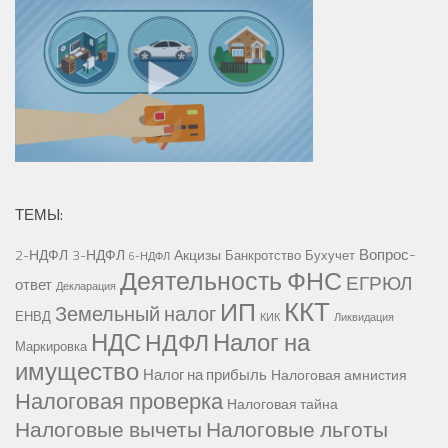
ТЕМЫ:
Вопрос-
2-НДФЛ
3-НДФЛ
Акцизы
Банкротство
Бухучет
6-НДФЛ
Деятельность ФНС
ЕГРЮЛ
ответ
Декларация
ККТ
ИП
Земельный налог
ЕНВД
КИК
Ликвидация
НДС
Налог на
НДФЛ
Маркировка
имущество
Налог на прибыль
Налоговая амнистия
Налоговая проверка
Налоговая тайна
Налоговые вычеты
Налоговые льготы